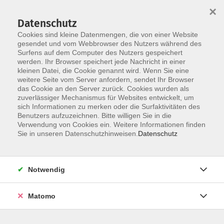
×
Datenschutz
Cookies sind kleine Datenmengen, die von einer Website
gesendet und vom Webbrowser des Nutzers während des
Surfens auf dem Computer des Nutzers gespeichert
Skip to main content
You are here:
werden. Ihr Browser speichert jede Nachricht in einer
Über uns
Unsere Dozierenden
kleinen Datei, die Cookie genannt wird. Wenn Sie eine
weitere Seite vom Server anfordern, sendet Ihr Browser
das Cookie an den Server zurück. Cookies wurden als
Brandstätter, Violeta
zuverlässiger Mechanismus für Websites entwickelt, um
sich Informationen zu merken oder die Surfaktivitäten des
, Gymnastiklehrerin
Benutzers aufzuzeichnen. Bitte willigen Sie in die
Verwendung von Cookies ein. Weitere Informationen finden
Violetta Brandstätter seit 2017 an
Sie in unseren Datenschutzhinweisen.
Datenschutz
unserer vhs tätig und arbeitet als
Kursleiterin im Fachgebiet
Bewegung.
Notwendig
Matomo
Wirbelsäulen- und Ausgleichsgymnastik