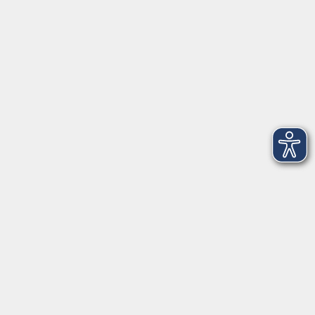
Servicezeiten
Grafing
Griesstr. 27, 85567 Grafing
Montag
09:30 - 12:30
Dienstag
09:30 - 12:30
Mittwoch
09:30 - 12:30
Donnerstag
09:30 - 12:30
Ebersberg
Dr.-Wintrich-Str. 3, 85560 Ebersberg
Montag
09:30 - 12:30
Dienstag
09:30 - 12:30
Donnerstag
09:30 - 12:00
16:00 - 18:00