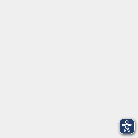
Musikschule
onlinevhs.bayern
vhs.cloud
vhs-Kursfinder
Fuchs-EDV
Brandesign
Förderverein
Volkshochschule Ebersberger Land im
Zweckverband Kommunale Bildung
Griesstr. 27
85567 Grafing
info@vhs-ebersberger-land.de
Tel: 08092 8195-0