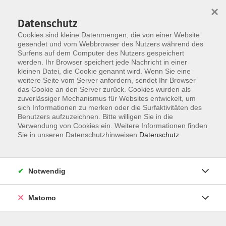
×
Datenschutz
Cookies sind kleine Datenmengen, die von einer Website
gesendet und vom Webbrowser des Nutzers während des
Surfens auf dem Computer des Nutzers gespeichert
Skip to main content
You are here:
werden. Ihr Browser speichert jede Nachricht in einer
Widerruf
kleinen Datei, die Cookie genannt wird. Wenn Sie eine
weitere Seite vom Server anfordern, sendet Ihr Browser
das Cookie an den Server zurück. Cookies wurden als
Widerrufsbelehrung
zuverlässiger Mechanismus für Websites entwickelt, um
sich Informationen zu merken oder die Surfaktivitäten des
Benutzers aufzuzeichnen. Bitte willigen Sie in die
Verwendung von Cookies ein. Weitere Informationen finden
1. Widerrufsrecht
Sie in unseren Datenschutzhinweisen.
Datenschutz
Sie haben das Recht, binnen vierzehn Tagen ohne Angabe
von Gründen diesen Vertrag zu widerrufen.
Die Widerrufsfrist beträgt vierzehn Tage ab dem Tag des
Notwendig
Vertragsabschlusses.
Um Ihr Widerrufsrecht auszuüben, müssen Sie uns
Matomo
Volkshochschule Ebersberger Land im Zweckverband