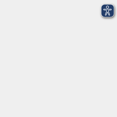
Volkshochschule Ebersberger Land im
Zweckverband Kommunale Bildung
Griesstr. 27
85567 Grafing
info@vhs-ebersberger-land.de
Tel: 08092 8195-0
Servicezeiten
Grafing
Griesstr. 27, 85567 Grafing
Montag
09:30 - 12:30
Dienstag
09:30 - 12:30
Mittwoch
09:30 - 12:30