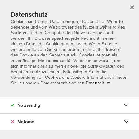
×
Datenschutz
Cookies sind kleine Datenmengen, die von einer Website
gesendet und vom Webbrowser des Nutzers während des
Surfens auf dem Computer des Nutzers gespeichert
Skip to main content
You are here:
werden. Ihr Browser speichert jede Nachricht in einer
Mediathek
Festschrift 50 Jahre vhs
kleinen Datei, die Cookie genannt wird. Wenn Sie eine
weitere Seite vom Server anfordern, sendet Ihr Browser
das Cookie an den Server zurück. Cookies wurden als
Festschrift
zuverlässiger Mechanismus für Websites entwickelt, um
sich Informationen zu merken oder die Surfaktivitäten des
50 Jahre vhs - 50 Jahre Förderverein - 10 Jahre vhs-
Benutzers aufzuzeichnen. Bitte willigen Sie in die
Haus Ebersberg
Verwendung von Cookies ein. Weitere Informationen finden
Sie in unseren Datenschutzhinweisen.
Datenschutz
50 Jahre Bildung, Begegnung und Begeisterung – unsere
Festschrift blickt zurück auf bewegte Jahrzehnte, würdigt
Notwendig
das Engagement vieler und zeigt, was unsere vhs
ausmacht.
Matomo
Geleitwort