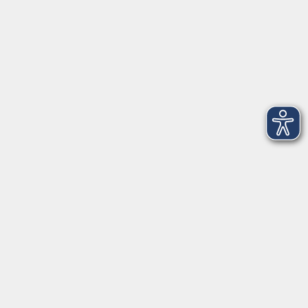
Musikschule
onlinevhs.bayern
vhs.cloud
vhs-Kursfinder
Fuchs-EDV
Brandesign
Förderverein
Volkshochschule Ebersberger Land im
Zweckverband Kommunale Bildung
Griesstr. 27
85567 Grafing
info@vhs-ebersberger-land.de
Tel: 08092 8195-0