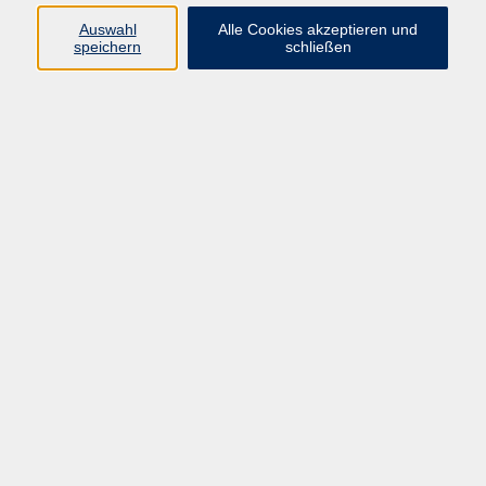
Auswahl
Alle Cookies akzeptieren und
speichern
schließen
Betriebliche Weiterbildung ist ein zentraler Erfolgsfaktor
für Unternehmen. Sie stärkt Fachkompetenz, fördert
Motivation und unterstützt Veränderungsprozesse – von
der digitalen Transformation bis zur
Personalentwicklung.
Die vhs Ebersberger Land ist Ihr regionaler Partner für
Inhouse-Schulungen, Firmenkurse und
maßgeschneiderte Weiterbildungsangebote
. Wir
entwickeln praxisnahe Trainings, die exakt auf die
Anforderungen Ihres Unternehmens zugeschnitten sind.
Sie sind verantwortlich für Personalentwicklung,