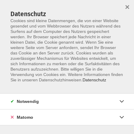
×
Datenschutz
Cookies sind kleine Datenmengen, die von einer Website
gesendet und vom Webbrowser des Nutzers während des
Surfens auf dem Computer des Nutzers gespeichert
Skip to main content
You are here:
werden. Ihr Browser speichert jede Nachricht in einer
Programm
Beruf, IT
vhs für Unternehmen
kleinen Datei, die Cookie genannt wird. Wenn Sie eine
weitere Seite vom Server anfordern, sendet Ihr Browser
das Cookie an den Server zurück. Cookies wurden als
Firmenkurse & Inhouse-
zuverlässiger Mechanismus für Websites entwickelt, um
sich Informationen zu merken oder die Surfaktivitäten des
Weiterbildungen für Unternehmen
Benutzers aufzuzeichnen. Bitte willigen Sie in die
Verwendung von Cookies ein. Weitere Informationen finden
Maßgeschneiderte Schulungen für Ihre
Sie in unseren Datenschutzhinweisen.
Datenschutz
Mitarbeitenden
Notwendig
Matomo