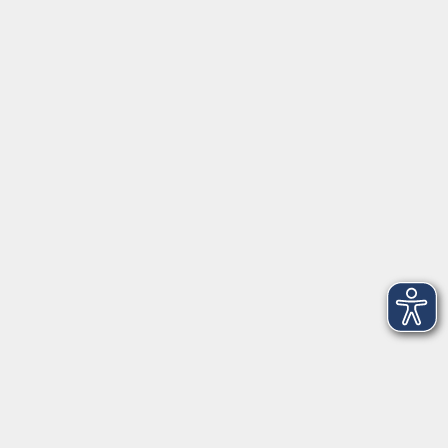
Newsletter
Über uns
Gutschein
FAQ
Partner-Links
Musikschule
onlinevhs.bayern
vhs.cloud
vhs-Kursfinder
Fuchs-EDV
Brandesign
Förderverein
Volkshochschule Ebersberger Land im
Zweckverband Kommunale Bildung