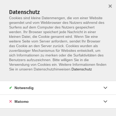
×
Datenschutz
Cookies sind kleine Datenmengen, die von einer Website
gesendet und vom Webbrowser des Nutzers während des
Surfens auf dem Computer des Nutzers gespeichert
Skip to main content
werden. Ihr Browser speichert jede Nachricht in einer
kleinen Datei, die Cookie genannt wird. Wenn Sie eine
weitere Seite vom Server anfordern, sendet Ihr Browser
das Cookie an den Server zurück. Cookies wurden als
Natur, Umwelt & Klimaschutz
zuverlässiger Mechanismus für Websites entwickelt, um
sich Informationen zu merken oder die Surfaktivitäten des
Benutzers aufzuzeichnen. Bitte willigen Sie in die
Verwendung von Cookies ein. Weitere Informationen finden
Sie in unseren Datenschutzhinweisen.
Datenschutz
20 Kurse
Notwendig
zurück zu Gesellschaft
Matomo
Natur erleben & schützen: Klimaschutz,
Nachhaltigkeit, Artenvielfalt & Umweltbildung