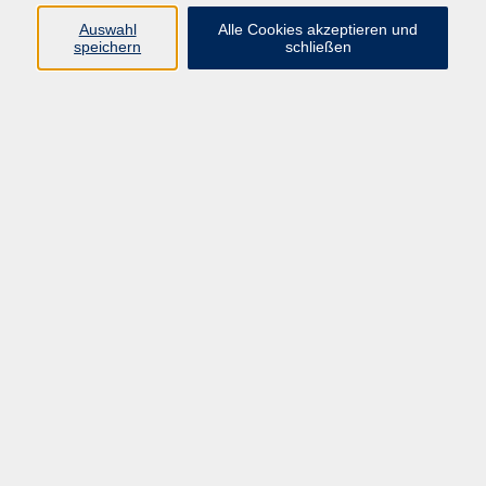
in Kursen & Exkursionen.
Auswahl
Alle Cookies akzeptieren und
Veronika Schleicher
speichern
schließen
Fachbereichsleitung Gesellschaft
08092 819523
v.schleicher@vhs-
ebersberger-land.de
Ergebnisse filtern
Leben ohne Plastik
Di. 15.09.2026 19:00
Online
Navigieren mit Apps (wie Komoot) fürs