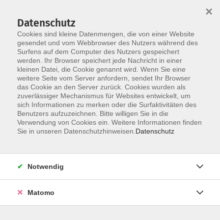
×
Datenschutz
Cookies sind kleine Datenmengen, die von einer Website
gesendet und vom Webbrowser des Nutzers während des
Surfens auf dem Computer des Nutzers gespeichert
Skip to main content
werden. Ihr Browser speichert jede Nachricht in einer
kleinen Datei, die Cookie genannt wird. Wenn Sie eine
weitere Seite vom Server anfordern, sendet Ihr Browser
das Cookie an den Server zurück. Cookies wurden als
Kultur, Medien & Kreativität
zuverlässiger Mechanismus für Websites entwickelt, um
sich Informationen zu merken oder die Surfaktivitäten des
Benutzers aufzuzeichnen. Bitte willigen Sie in die
Verwendung von Cookies ein. Weitere Informationen finden
Sie in unseren Datenschutzhinweisen.
Datenschutz
26 Kurse
Notwendig
zurück zu Jugendliche
Matomo
Veronika Schleicher
Fachbereichsleitung Junge vhs