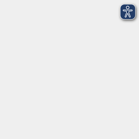
Musikschule
onlinevhs.bayern
vhs.cloud
vhs-Kursfinder
Fuchs-EDV
Brandesign
Förderverein
Volkshochschule Ebersberger Land im
Zweckverband Kommunale Bildung
Griesstr. 27
85567 Grafing
info@vhs-ebersberger-land.de
Tel: 08092 8195-0