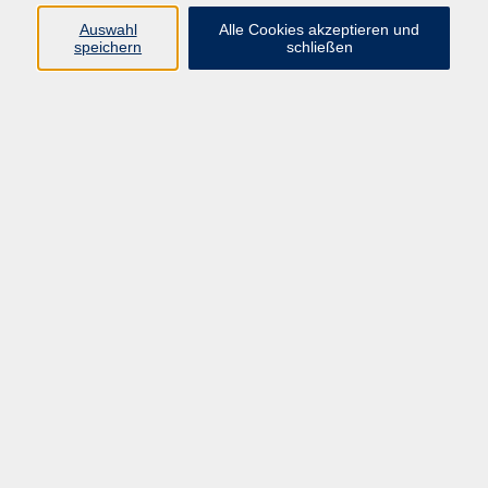
08092 819523
Auswahl
Alle Cookies akzeptieren und
v.schleicher@vhs-
speichern
schließen
ebersberger-land.de
Ergebnisse filtern
Spring! Und entdecke neue Welten
Mo. 03.08.2026 09:00
Ebersberg
Navigieren mit Apps (wie Komoot) fürs
Wandern und Radfahren
Do. 01.10.2026 19:00
Ebersberg