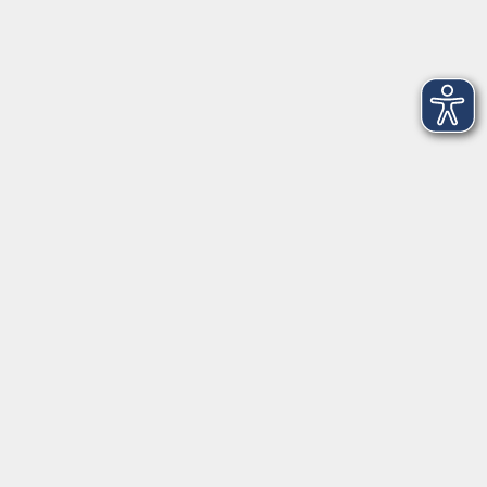
Griesstr. 27
85567 Grafing
info@vhs-ebersberger-land.de
Tel: 08092 8195-0
Servicezeiten
Grafing
Griesstr. 27, 85567 Grafing
Montag
09:30 - 12:30
Dienstag
09:30 - 12:30
Mittwoch
09:30 - 12:30
Donnerstag
09:30 - 12:30
Ebersberg
Dr.-Wintrich-Str. 3, 85560 Ebersberg