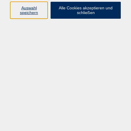
08092 819523
Auswahl
Alle Cookies akzeptieren und
v.schleicher@vhs-
speichern
schließen
ebersberger-land.de
Ergebnisse filtern
Leben ohne Plastik
Di. 15.09.2026 19:00
Online
Mobil in der Rente - ohne eigenes Auto?
Do. 08.10.2026 19:30
Ebersberg