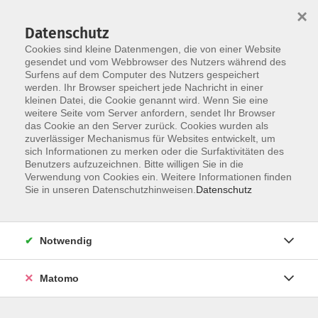
×
Datenschutz
Cookies sind kleine Datenmengen, die von einer Website
gesendet und vom Webbrowser des Nutzers während des
Surfens auf dem Computer des Nutzers gespeichert
Skip to main content
werden. Ihr Browser speichert jede Nachricht in einer
kleinen Datei, die Cookie genannt wird. Wenn Sie eine
weitere Seite vom Server anfordern, sendet Ihr Browser
das Cookie an den Server zurück. Cookies wurden als
Immobilien & Energie
zuverlässiger Mechanismus für Websites entwickelt, um
sich Informationen zu merken oder die Surfaktivitäten des
Benutzers aufzuzeichnen. Bitte willigen Sie in die
Verwendung von Cookies ein. Weitere Informationen finden
Sie in unseren Datenschutzhinweisen.
Datenschutz
11 Kurse
Notwendig
zurück zu Verbraucher*innenbildung
Matomo
Veronika Schleicher
Fachbereichsleitung Gesellschaft