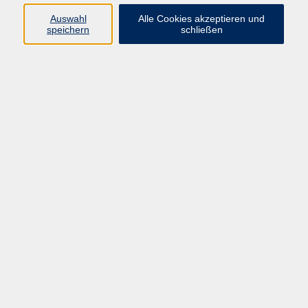
Auswahl
Alle Cookies akzeptieren und
E-Mail
*
speichern
schließen
Ihre Nachricht
*
Captcha