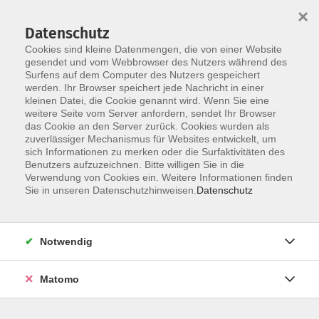
×
Datenschutz
Cookies sind kleine Datenmengen, die von einer Website
gesendet und vom Webbrowser des Nutzers während des
Surfens auf dem Computer des Nutzers gespeichert
Skip to main content
You are here:
werden. Ihr Browser speichert jede Nachricht in einer
Über uns
Kontaktformular
kleinen Datei, die Cookie genannt wird. Wenn Sie eine
weitere Seite vom Server anfordern, sendet Ihr Browser
das Cookie an den Server zurück. Cookies wurden als
Anfrage über die Webseite der Volkshochschule
zuverlässiger Mechanismus für Websites entwickelt, um
sich Informationen zu merken oder die Surfaktivitäten des
Vorname
*
Benutzers aufzuzeichnen. Bitte willigen Sie in die
Verwendung von Cookies ein. Weitere Informationen finden
Sie in unseren Datenschutzhinweisen.
Datenschutz
Name
*
Notwendig
Matomo
Telefon