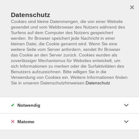
×
Datenschutz
Cookies sind kleine Datenmengen, die von einer Website
gesendet und vom Webbrowser des Nutzers während des
Surfens auf dem Computer des Nutzers gespeichert
Skip to main content
werden. Ihr Browser speichert jede Nachricht in einer
kleinen Datei, die Cookie genannt wird. Wenn Sie eine
weitere Seite vom Server anfordern, sendet Ihr Browser
das Cookie an den Server zurück. Cookies wurden als
Kurse in Kirchseeon
zuverlässiger Mechanismus für Websites entwickelt, um
sich Informationen zu merken oder die Surfaktivitäten des
Benutzers aufzuzeichnen. Bitte willigen Sie in die
Verwendung von Cookies ein. Weitere Informationen finden
Sie in unseren Datenschutzhinweisen.
Datenschutz
33 Kurse
Notwendig
vhs-Kurse in Kirchseeon: Ob Sprachen, digitale
Matomo
Teilhabe, Gesundheit, Länderkunde oder Kultur
– entdecken Sie unser vielseitiges