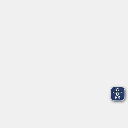
Kursmanagementapp
Login für Kursleitende
Inhalte
Startseite
Digitaler Blätterkatalog
Aktuelles
Mediathek
Newsletter
Über uns
Gutschein
FAQ