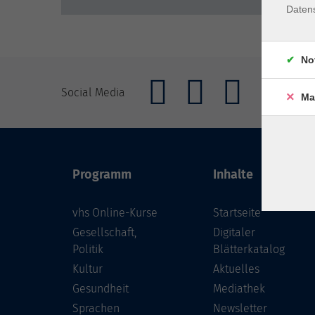
Daten
No
Social Media
Ma
Programm
Inhalte
vhs Online-Kurse
Startseite
Gesellschaft,
Digitaler
Politik
Blätterkatalog
Kultur
Aktuelles
Gesundheit
Mediathek
Sprachen
Newsletter