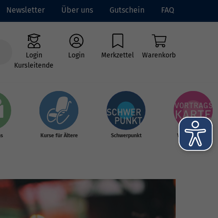
Newsletter
Über uns
Gutschein
FAQ
Login
Login
Merkzettel
Warenkorb
Kursleitende
hs
Kurse für Ältere
Schwerpunkt
Vortragskarte