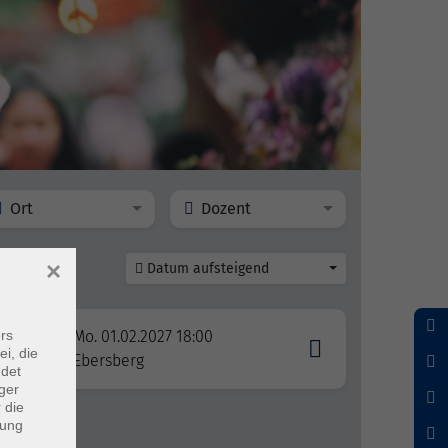
Ort
Dozent
×
Datum aufsteigend
rs
Mo. 01.02.2027 18:00
ei, die
Ebersberg
ndet
ger
 die
dung