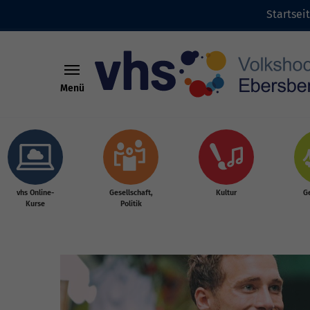
Startsei
Menü
Skip to main content
vhs Online-
Gesellschaft,
Kultur
G
Kurse
Politik