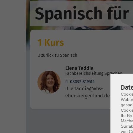
Spanisch für
1 Kurs
zurück zu Spanisch
Elena Taddia
Fachbereichsleitung Sprachen
08092 819514
Dat
e.taddia@vhs-
Cookie
ebersberger-land.de
Webbr
gespei
Cookie
Ihr Br
Mechan
Surfak
von Co