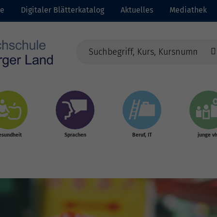
te
Digitaler Blätterkatalog
Aktuelles
Mediathek
esundheit
Sprachen
Beruf, IT
junge v