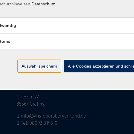
schutzhinweisen.
Datenschutz
twendig
Barrierefreiheit
Lage & Routenplan
I
tomo
Auswahl speichern
Alle Cookies akzeptieren und schl
Volkshochschule Ebersberger Land im
Zweckverband Kommunale Bildung
Griesstr. 27
85567 Grafing
info@vhs-ebersberger-land.de
Tel: 08092 8195-0