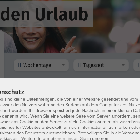
 den Urlaub
Wochentage
Tageszeit
nur buchbare
nur beginnende
enschutz
s sind kleine Datenmengen, die von einer Website gesendet und vom
owser des Nutzers während des Surfens auf dem Computer des Nutze
Spanisch für den Urlaub
chert werden. Ihr Browser speichert jede Nachricht in einer kleinen Dat
Kompaktkurs für Anfänger*innen ohne Vorkenntnisse
 genannt wird. Wenn Sie eine weitere Seite vom Server anfordern, se
owser das Cookie an den Server zurück. Cookies wurden als zuverlässi
ismus für Websites entwickelt, um sich Informationen zu merken oder
tivitäten des Benutzers aufzuzeichnen. Bitte willigen Sie in die Verwen
okies ein. Weitere Informationen finden Sie in unseren