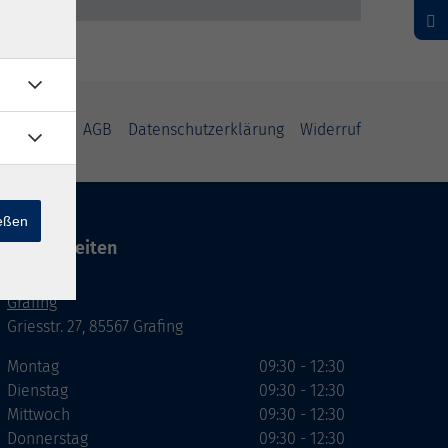
mpressum
AGB
Datenschutzerklärung
Widerruf
ießen
Servicezeiten
Grafing
Griesstr. 27, 85567 Grafing
Montag
09:30 - 12:30
Dienstag
09:30 - 12:30
Mittwoch
09:30 - 12:30
Donnerstag
09:30 - 12:30