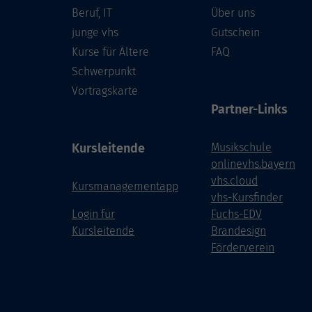
Beruf, IT
Über uns
junge vhs
Gutschein
Kurse für Ältere
FAQ
Schwerpunkt
Vortragskarte
Partner-Links
Kursleitende
Musikschule
onlinevhs.bayern
vhs.cloud
Kursmanagementapp
vhs-Kursfinder
Login für
Fuchs-EDV
Kursleitende
Brandesign
Förderverein