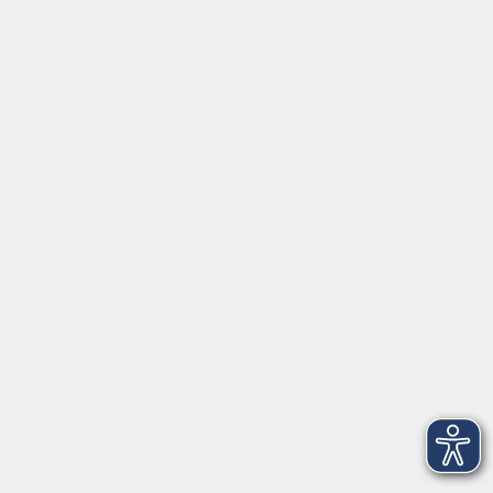
Fuchs-EDV
Brandesign
Förderverein
Volkshochschule Ebersberger Land im
Zweckverband Kommunale Bildung
Griesstr. 27
85567 Grafing
info@vhs-ebersberger-land.de
Tel: 08092 8195-0
Servicezeiten
Grafing