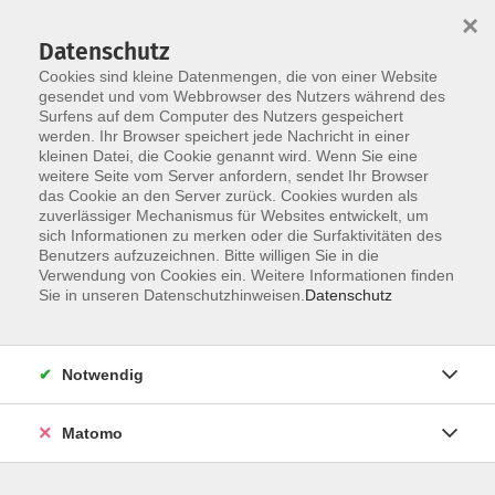
×
Datenschutz
Cookies sind kleine Datenmengen, die von einer Website
gesendet und vom Webbrowser des Nutzers während des
Surfens auf dem Computer des Nutzers gespeichert
Skip to main content
werden. Ihr Browser speichert jede Nachricht in einer
kleinen Datei, die Cookie genannt wird. Wenn Sie eine
weitere Seite vom Server anfordern, sendet Ihr Browser
das Cookie an den Server zurück. Cookies wurden als
Französisch Auffrischung
zuverlässiger Mechanismus für Websites entwickelt, um
sich Informationen zu merken oder die Surfaktivitäten des
Benutzers aufzuzeichnen. Bitte willigen Sie in die
Verwendung von Cookies ein. Weitere Informationen finden
Sie in unseren Datenschutzhinweisen.
Datenschutz
7 Kurse
Notwendig
zurück zu Französisch
Matomo
Elena Taddia
Fachbereichsleitung Sprachen