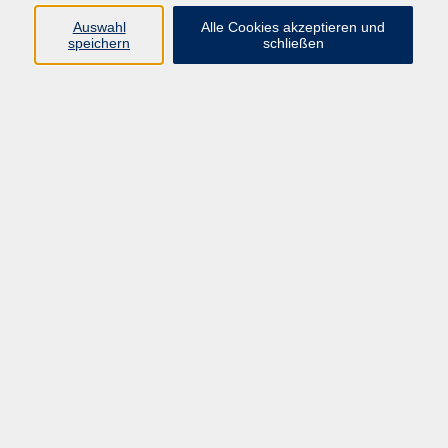
08092 819514
Auswahl
Alle Cookies akzeptieren und
e.taddia@vhs-ebersberger-
speichern
schließen
land.de
Ergebnisse filtern
Französisch A1 - Fit für das Semester
Mo. 21.09.2026 09:00
Grafing
Französisch B1 für Wiedereinsteiger*innen
Mo. 05.10.2026 18:00
Ebersberg