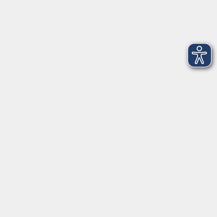
Servicezeiten
Grafing
Griesstr. 27, 85567 Grafing
Montag
09:30 - 12:30
Dienstag
09:30 - 12:30
Mittwoch
09:30 - 12:30
Donnerstag
09:30 - 12:30
Ebersberg
Dr.-Wintrich-Str. 3, 85560 Ebersberg
Montag
09:30 - 12:30
Dienstag
09:30 - 12:30
Donnerstag
09:30 - 12:00
16:00 - 18:00
Freitag
09:30 - 12:30