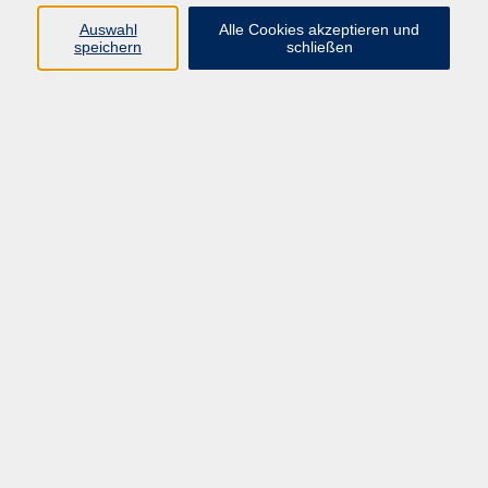
… 

Auswahl
Alle Cookies akzeptieren und
… 
speichern
schließen
INTERESSEN UND
ERFAHRUNGEN Unterricht bei der
VHS München seit 2014 und bei der
VHS Ebersberg seit 2016
… 

… 
DAS MÖCHTE ICH IHNEN NOCH
ÜBER MICH MITTEILEN: Patcwork
ist mehr als nur Nähen, es verbindet
Menschen in jeden Lebenslagen zu
einer kreativen Auszeit. Patchwork ist
wie Yoga im Kopf.
… 
