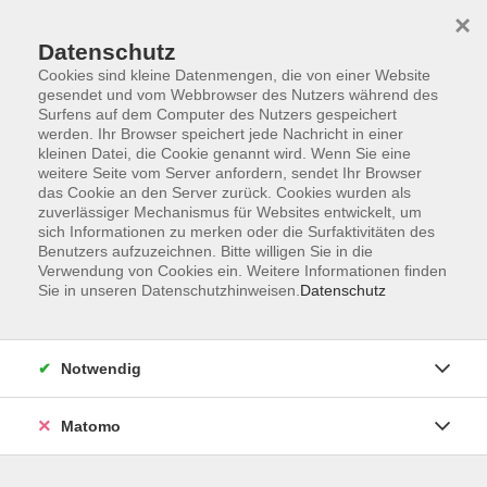
×
Datenschutz
Cookies sind kleine Datenmengen, die von einer Website
gesendet und vom Webbrowser des Nutzers während des
Surfens auf dem Computer des Nutzers gespeichert
Skip to main content
You are here:
werden. Ihr Browser speichert jede Nachricht in einer
Über uns
Unsere Dozierenden
kleinen Datei, die Cookie genannt wird. Wenn Sie eine
weitere Seite vom Server anfordern, sendet Ihr Browser
das Cookie an den Server zurück. Cookies wurden als
Oswald, Alexandra
zuverlässiger Mechanismus für Websites entwickelt, um
sich Informationen zu merken oder die Surfaktivitäten des
Benutzers aufzuzeichnen. Bitte willigen Sie in die
Vor- und Nachname : Alexandra
Verwendung von Cookies ein. Weitere Informationen finden
Oswald
Sie in unseren Datenschutzhinweisen.
Datenschutz
Angabe eines Titels :
Patchworklehrerin
Notwendig
AUSBILDUNG / BERUF /
QUALIFIKATION Hotelfachfrau und
Matomo
Patchworkerin seit über 30 Jahren