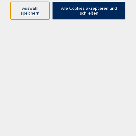
Auswahl
Alle Cookies akzeptieren und
Programm
speichern
schließen
vhs Online-Kurse
Gesellschaft, Politik
Kultur
Gesundheit
Sprachen
Beruf, IT
junge vhs
Kurse für Ältere
Schwerpunkt
Vortragskarte
Kursleitende