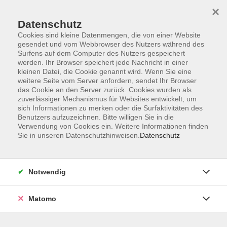
×
Datenschutz
Cookies sind kleine Datenmengen, die von einer Website
gesendet und vom Webbrowser des Nutzers während des
Surfens auf dem Computer des Nutzers gespeichert
Skip to main content
werden. Ihr Browser speichert jede Nachricht in einer
kleinen Datei, die Cookie genannt wird. Wenn Sie eine
weitere Seite vom Server anfordern, sendet Ihr Browser
Die Kategorie konnte nicht gefunden werden.
das Cookie an den Server zurück. Cookies wurden als
zuverlässiger Mechanismus für Websites entwickelt, um
sich Informationen zu merken oder die Surfaktivitäten des
Benutzers aufzuzeichnen. Bitte willigen Sie in die
Verwendung von Cookies ein. Weitere Informationen finden
Sie in unseren Datenschutzhinweisen.
Datenschutz
Barrierefreiheit
Lage & Routenplan
Impressum
Notwendig
AGB
Datenschutzerklärung
Matomo
Widerruf