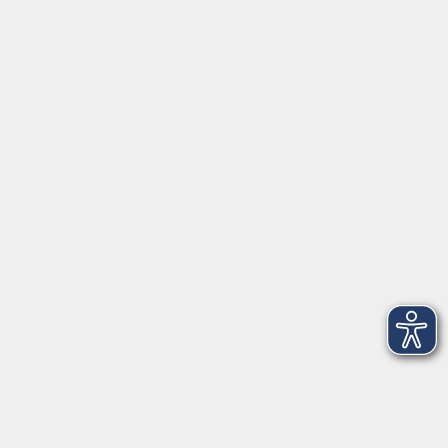
Servicezeiten
Grafing
Griesstr. 27, 85567 Grafing
Montag
09:30 - 12:30
Dienstag
09:30 - 12:30
Mittwoch
09:30 - 12:30
Donnerstag
09:30 - 12:30
Ebersberg
Dr.-Wintrich-Str. 3, 85560 Ebersberg
Montag
09:30 - 12:30
Dienstag
09:30 - 12:30
Donnerstag
09:30 - 12:00
16:00 - 18:00