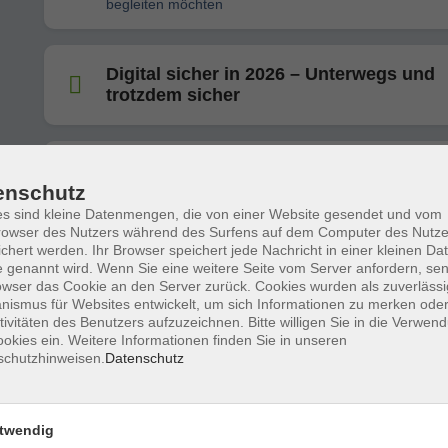
begleiten möchten
Digital sicher in 2026 – Unterwegs und
trotzdem sicher
KI im Arbeitsalltag – konkrete Anwend
enschutz
für Büro, Verwaltung und Mittelstand
s sind kleine Datenmengen, die von einer Website gesendet und vom
owser des Nutzers während des Surfens auf dem Computer des Nutze
chert werden. Ihr Browser speichert jede Nachricht in einer kleinen Dat
 genannt wird. Wenn Sie eine weitere Seite vom Server anfordern, se
10-Finger-System in wenigen Stunden
owser das Cookie an den Server zurück. Cookies wurden als zuverlässi
ismus für Websites entwickelt, um sich Informationen zu merken oder
tivitäten des Benutzers aufzuzeichnen. Bitte willigen Sie in die Verwen
okies ein. Weitere Informationen finden Sie in unseren
schutzhinweisen.
Datenschutz
PC-Grundkurs
twendig