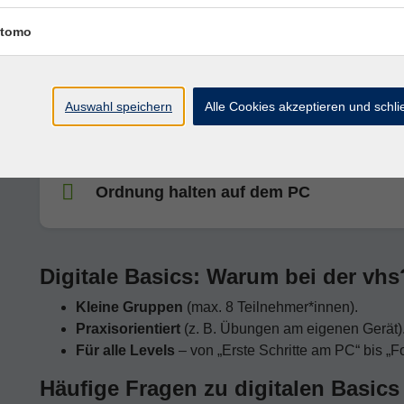
Digital sicher in 2026 – Onlineshopping,
sicher!
tomo
PC-Aufbaukurs
Auswahl speichern
Alle Cookies akzeptieren und schl
Ordnung halten auf dem PC
Digitale Basics: Warum bei der vhs
Kleine Gruppen
(max. 8 Teilnehmer*innen).
Praxisorientiert
(z. B. Übungen am eigenen Gerät)
Für alle Levels
– von „Erste Schritte am PC“ bis „Fo
Häufige Fragen zu digitalen Basics