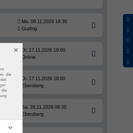
Mo. 09.11.2026 18:30
Grafing
×
ungen
Di. 17.11.2026 18:00
Online
rs
ei, die
Di. 17.11.2026 18:00
ndet
ger
Ebersberg
 die
dung
Sa. 28.11.2026 08:30
Ebersberg