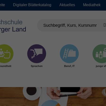
eite
Digitaler Blätterkatalog
Aktuelles
Mediathek
sundheit
Sprachen
Beruf, IT
junge v