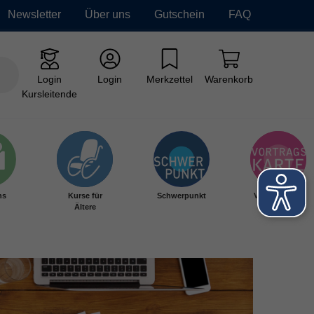
Newsletter
Über uns
Gutschein
FAQ
Login
Login
Merkzettel
Warenkorb
Kursleitende
hs
Kurse für
Schwerpunkt
Vortragskarte
Ältere