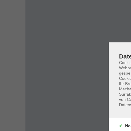
Dat
Cookie
Webbr
gespei
Cookie
Ihr Br
Mechan
Surfak
von Co
Daten
No