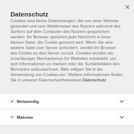
×
Datenschutz
Cookies sind kleine Datenmengen, die von einer Website
gesendet und vom Webbrowser des Nutzers während des
Surfens auf dem Computer des Nutzers gespeichert
Skip to main content
werden. Ihr Browser speichert jede Nachricht in einer
kleinen Datei, die Cookie genannt wird. Wenn Sie eine
weitere Seite vom Server anfordern, sendet Ihr Browser
Der Kurs konnte nicht gefunden werden.
das Cookie an den Server zurück. Cookies wurden als
zuverlässiger Mechanismus für Websites entwickelt, um
sich Informationen zu merken oder die Surfaktivitäten des
Benutzers aufzuzeichnen. Bitte willigen Sie in die
Verwendung von Cookies ein. Weitere Informationen finden
Sie in unseren Datenschutzhinweisen.
Datenschutz
Barrierefreiheit
Lage & Routenplan
Impressum
Notwendig
AGB
Datenschutzerklärung
Matomo
Widerruf