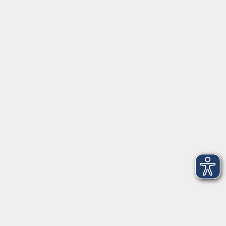
Servicezeiten
Grafing
Griesstr. 27, 85567 Grafing
Montag
09:30 - 12:30
Dienstag
09:30 - 12:30
Mittwoch
09:30 - 12:30
Donnerstag
09:30 - 12:30
Ebersberg
Dr.-Wintrich-Str. 3, 85560 Ebersberg
Montag
09:30 - 12:30
Dienstag
09:30 - 12:30
Donnerstag
09:30 - 12:00
16:00 - 18:00