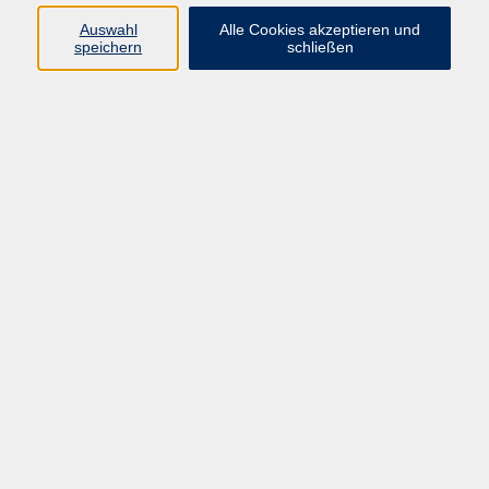
Auswahl
Alle Cookies akzeptieren und
Programm
speichern
schließen
vhs Online-Kurse
Gesellschaft, Politik
Kultur
Gesundheit
Sprachen
Beruf, IT
junge vhs
Kurse für Ältere
Schwerpunkt
Vortragskarte
Kursleitende