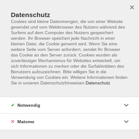
×
Datenschutz
Cookies sind kleine Datenmengen, die von einer Website
gesendet und vom Webbrowser des Nutzers während des
Surfens auf dem Computer des Nutzers gespeichert
Skip to main content
werden. Ihr Browser speichert jede Nachricht in einer
kleinen Datei, die Cookie genannt wird. Wenn Sie eine
weitere Seite vom Server anfordern, sendet Ihr Browser
das Cookie an den Server zurück. Cookies wurden als
Junge vhs
zuverlässiger Mechanismus für Websites entwickelt, um
sich Informationen zu merken oder die Surfaktivitäten des
Benutzers aufzuzeichnen. Bitte willigen Sie in die
Verwendung von Cookies ein. Weitere Informationen finden
Sie in unseren Datenschutzhinweisen.
Datenschutz
97 Kurse
Notwendig
Kreativ, sportlich, schlau – die „junge vhs“ der
Matomo
vhs Ebersberger Land bietet Kindern und
Jugendlichen ein buntes Programm voller