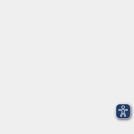
Gesellschaft, Politik
Kultur
Gesundheit
Sprachen
Beruf, IT
junge vhs
Kurse für Ältere
Schwerpunkt
Vortragskarte
Kursleitende
Kursmanagementapp
Login für Kursleitende