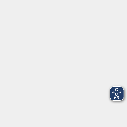
Servicezeiten
Grafing
Griesstr. 27, 85567 Grafing
Montag
09:30 - 12:30
Dienstag
09:30 - 12:30
Mittwoch
09:30 - 12:30
Donnerstag
09:30 - 12:30
Ebersberg
Dr.-Wintrich-Str. 3, 85560 Ebersberg
Montag
09:30 - 12:30
Dienstag
09:30 - 12:30
Donnerstag
09:30 - 12:00
16:00 - 18:00