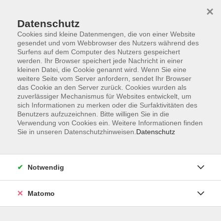
×
Datenschutz
Cookies sind kleine Datenmengen, die von einer Website
gesendet und vom Webbrowser des Nutzers während des
Surfens auf dem Computer des Nutzers gespeichert
Skip to main content
werden. Ihr Browser speichert jede Nachricht in einer
kleinen Datei, die Cookie genannt wird. Wenn Sie eine
weitere Seite vom Server anfordern, sendet Ihr Browser
Der Kurs konnte nicht gefunden werden.
das Cookie an den Server zurück. Cookies wurden als
zuverlässiger Mechanismus für Websites entwickelt, um
sich Informationen zu merken oder die Surfaktivitäten des
Benutzers aufzuzeichnen. Bitte willigen Sie in die
Verwendung von Cookies ein. Weitere Informationen finden
Sie in unseren Datenschutzhinweisen.
Datenschutz
Barrierefreiheit
Lage & Routenplan
Impressum
Notwendig
AGB
Datenschutzerklärung
Matomo
Widerruf