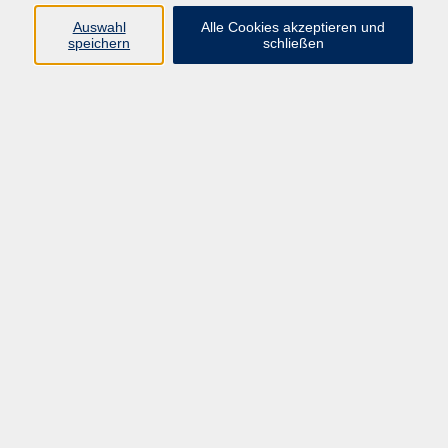
Auswahl
Alle Cookies akzeptieren und
Programm
speichern
schließen
vhs Online-Kurse
Gesellschaft, Politik
Kultur
Gesundheit
Sprachen
Beruf, IT
junge vhs
Kurse für Ältere
Schwerpunkt
Vortragskarte
Kursleitende