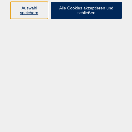
Auswahl
Alle Cookies akzeptieren und
Programm
speichern
schließen
vhs Online-Kurse
Gesellschaft, Politik
Kultur
Gesundheit
Sprachen
Beruf, IT
junge vhs
Kurse für Ältere
Schwerpunkt
Vortragskarte
Kursleitende