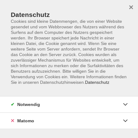
×
Datenschutz
Cookies sind kleine Datenmengen, die von einer Website
gesendet und vom Webbrowser des Nutzers während des
Surfens auf dem Computer des Nutzers gespeichert
Skip to main content
werden. Ihr Browser speichert jede Nachricht in einer
kleinen Datei, die Cookie genannt wird. Wenn Sie eine
weitere Seite vom Server anfordern, sendet Ihr Browser
Der Kurs konnte nicht gefunden werden.
das Cookie an den Server zurück. Cookies wurden als
zuverlässiger Mechanismus für Websites entwickelt, um
sich Informationen zu merken oder die Surfaktivitäten des
Benutzers aufzuzeichnen. Bitte willigen Sie in die
Verwendung von Cookies ein. Weitere Informationen finden
Sie in unseren Datenschutzhinweisen.
Datenschutz
Barrierefreiheit
Lage & Routenplan
Impressum
Notwendig
AGB
Datenschutzerklärung
Matomo
Widerruf