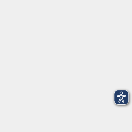
Servicezeiten
Grafing
Griesstr. 27, 85567 Grafing
Montag
09:30 - 12:30
Dienstag
09:30 - 12:30
Mittwoch
09:30 - 12:30
Donnerstag
09:30 - 12:30
Ebersberg
Dr.-Wintrich-Str. 3, 85560 Ebersberg
Montag
09:30 - 12:30
Dienstag
09:30 - 12:30
Donnerstag
09:30 - 12:00
16:00 - 18:00