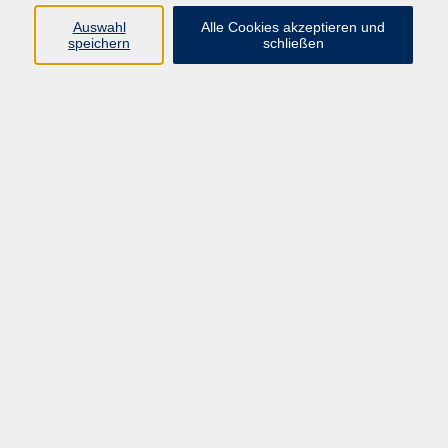
Auswahl
Alle Cookies akzeptieren und
speichern
schließen
Erbrecht - Grundzüge des gesetzlichen und
testamentarischen Erbrechts
Do. 03.12.2026 19:30
Ebersberg
Barrierefreiheit
Lage & Routenplan
Impressum
AGB
Datenschutzerklärung
Widerruf