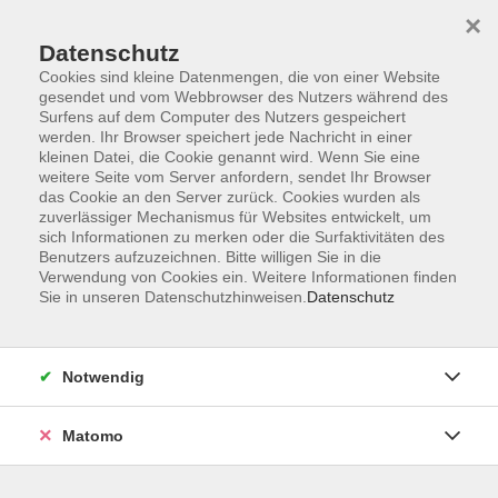
×
Datenschutz
Cookies sind kleine Datenmengen, die von einer Website
gesendet und vom Webbrowser des Nutzers während des
Surfens auf dem Computer des Nutzers gespeichert
Skip to main content
You are here:
werden. Ihr Browser speichert jede Nachricht in einer
vhs demnächst
Gesellschaft und Politik
kleinen Datei, die Cookie genannt wird. Wenn Sie eine
weitere Seite vom Server anfordern, sendet Ihr Browser
das Cookie an den Server zurück. Cookies wurden als
zuverlässiger Mechanismus für Websites entwickelt, um
demnächst im Bereich Gesellschaft und
sich Informationen zu merken oder die Surfaktivitäten des
Politik
Benutzers aufzuzeichnen. Bitte willigen Sie in die
Verwendung von Cookies ein. Weitere Informationen finden
Sie in unseren Datenschutzhinweisen.
Datenschutz
Ergebnisse filtern
Notwendig
Selbstsicher & Stark – Gewaltprävention &
Selbstverteidigung
Matomo
Sa. 24.10.2026 10:00
Grafing