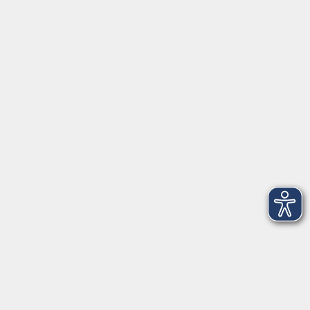
Tel: 08092 8195-0
Servicezeiten
Grafing
Griesstr. 27, 85567 Grafing
Montag
09:30 - 12:30
Dienstag
09:30 - 12:30
Mittwoch
09:30 - 12:30
Donnerstag
09:30 - 12:30
Ebersberg
Dr.-Wintrich-Str. 3, 85560 Ebersberg
Montag
09:30 - 12:30
Dienstag
09:30 - 12:30
Donnerstag
09:30 - 12:00