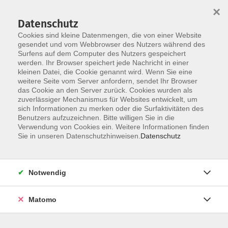
×
Datenschutz
Cookies sind kleine Datenmengen, die von einer Website
gesendet und vom Webbrowser des Nutzers während des
Surfens auf dem Computer des Nutzers gespeichert
Skip to main content
You are here:
werden. Ihr Browser speichert jede Nachricht in einer
Über uns
Unsere Dozierenden
kleinen Datei, die Cookie genannt wird. Wenn Sie eine
weitere Seite vom Server anfordern, sendet Ihr Browser
das Cookie an den Server zurück. Cookies wurden als
Tusche, Katrin
zuverlässiger Mechanismus für Websites entwickelt, um
sich Informationen zu merken oder die Surfaktivitäten des
Benutzers aufzuzeichnen. Bitte willigen Sie in die
Verwendung von Cookies ein. Weitere Informationen finden
Sie in unseren Datenschutzhinweisen.
Datenschutz
STRONG Nation® - kraftvolles Workout - offener
Sommerkurs
Do. 03.09.2026 18:00
Notwendig
Grafing
Matomo