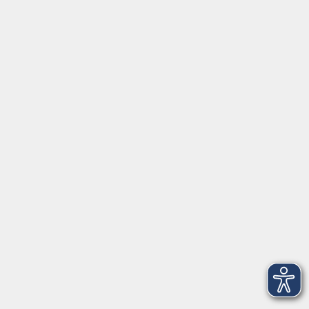
Zweckverband Kommunale Bildung
Griesstr. 27
85567 Grafing
info@vhs-ebersberger-land.de
Tel: 08092 8195-0
Servicezeiten
Grafing
Griesstr. 27, 85567 Grafing
Montag
09:30 - 12:30
Dienstag
09:30 - 12:30
Mittwoch
09:30 - 12:30
Donnerstag
09:30 - 12:30