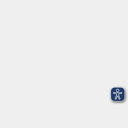
Servicezeiten
Grafing
Griesstr. 27, 85567 Grafing
Montag
09:30 - 12:30
Dienstag
09:30 - 12:30
Mittwoch
09:30 - 12:30
Donnerstag
09:30 - 12:30
Ebersberg
Dr.-Wintrich-Str. 3, 85560 Ebersberg
Montag
09:30 - 12:30
Dienstag
09:30 - 12:30
Donnerstag
09:30 - 12:00
16:00 - 18:00