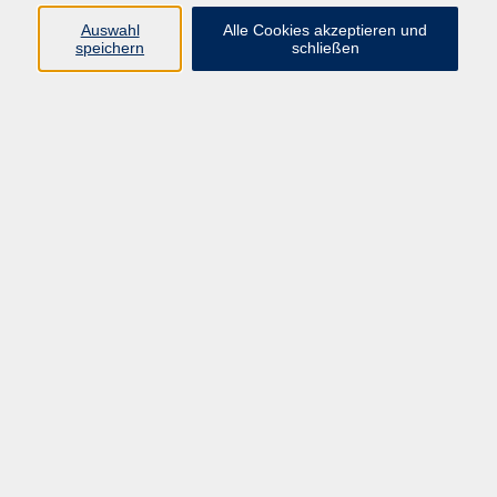
Auswahl
Alle Cookies akzeptieren und
Programm
speichern
schließen
vhs Online-Kurse
Gesellschaft, Politik
Kultur
Gesundheit
Sprachen
Beruf, IT
junge vhs
Kurse für Ältere
Schwerpunkt
Vortragskarte
Kursleitende