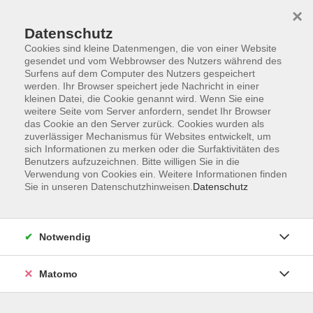
×
Datenschutz
Cookies sind kleine Datenmengen, die von einer Website
gesendet und vom Webbrowser des Nutzers während des
Surfens auf dem Computer des Nutzers gespeichert
Skip to main content
werden. Ihr Browser speichert jede Nachricht in einer
kleinen Datei, die Cookie genannt wird. Wenn Sie eine
weitere Seite vom Server anfordern, sendet Ihr Browser
Der Kurs konnte nicht gefunden werden.
das Cookie an den Server zurück. Cookies wurden als
zuverlässiger Mechanismus für Websites entwickelt, um
sich Informationen zu merken oder die Surfaktivitäten des
Benutzers aufzuzeichnen. Bitte willigen Sie in die
Verwendung von Cookies ein. Weitere Informationen finden
Sie in unseren Datenschutzhinweisen.
Datenschutz
Barrierefreiheit
Lage & Routenplan
Impressum
Notwendig
AGB
Datenschutzerklärung
Matomo
Widerruf