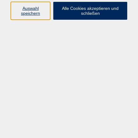
08092 819514
Auswahl
Alle Cookies akzeptieren und
e.taddia@vhs-ebersberger-
speichern
schließen
land.de
Ergebnisse filtern
English One-to-One Lessons with Focus on
Accuracy
Mo. 23.06.2025 00:00
Online
English C1 / C2 – Book Club
Fr. 25.09.2026 14:30
Markt Schwaben