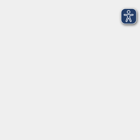
Griesstr. 27
85567 Grafing
info@vhs-ebersberger-land.de
Tel: 08092 8195-0
Servicezeiten
Grafing
Griesstr. 27, 85567 Grafing
Montag
09:30 - 12:30
Dienstag
09:30 - 12:30
Mittwoch
09:30 - 12:30
Donnerstag
09:30 - 12:30
Ebersberg