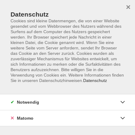
×
Datenschutz
Cookies sind kleine Datenmengen, die von einer Website
gesendet und vom Webbrowser des Nutzers während des
Surfens auf dem Computer des Nutzers gespeichert
Skip to main content
werden. Ihr Browser speichert jede Nachricht in einer
kleinen Datei, die Cookie genannt wird. Wenn Sie eine
weitere Seite vom Server anfordern, sendet Ihr Browser
das Cookie an den Server zurück. Cookies wurden als
Englisch: Konversation
zuverlässiger Mechanismus für Websites entwickelt, um
sich Informationen zu merken oder die Surfaktivitäten des
Benutzers aufzuzeichnen. Bitte willigen Sie in die
Verwendung von Cookies ein. Weitere Informationen finden
Sie in unseren Datenschutzhinweisen.
Datenschutz
14 Kurse
Notwendig
zurück zu Englisch
Matomo
Elena Taddia
Fachbereichsleitung Sprachen