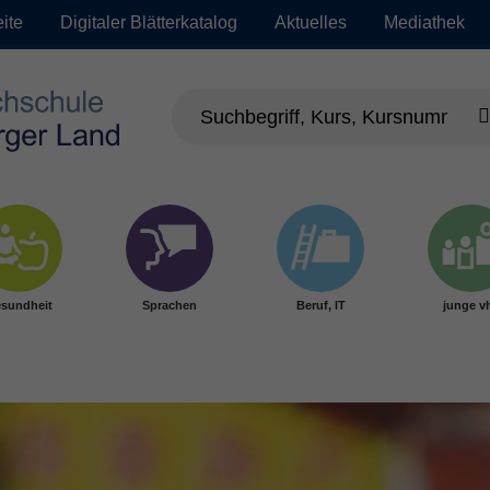
eite
Digitaler Blätterkatalog
Aktuelles
Mediathek
sundheit
Sprachen
Beruf, IT
junge v