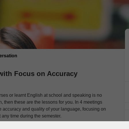
ersation
with Focus on Accuracy
rses or learnt English at school and speaking is no
h, then these are the lessons for you. In 4 meetings
e accuracy and quality of your language, focusing on
at any time during the semester.