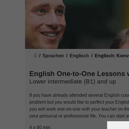
Sie sind hier:
Sprachen
Englisch
Englisch: Konv
English One-to-One Lessons 
Lower intermediate (B1) and up
If you have already attended several English cou
problem but you would like to perfect your Englis
you will work one-on-one with your teacher on th
your personal or professional life. You can start 
4 x 60 min.