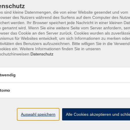
enschutz
enberatung. Nach der Anmeldung erhalten Sie
s sind kleine Datenmengen, die von einer Website gesendet und vom
 bequem von jedem Ort aus auf einem entsprechenden
owser des Nutzers während des Surfens auf dem Computer des Nutze
chert werden. Ihr Browser speichert jede Nachricht in einer kleinen Dat
 genannt wird. Wenn Sie eine weitere Seite vom Server anfordern, se
owser das Cookie an den Server zurück. Cookies wurden als zuverlässi
ismus für Websites entwickelt, um sich Informationen zu merken oder
tivitäten des Benutzers aufzuzeichnen. Bitte willigen Sie in die Verwen
okies ein. Weitere Informationen finden Sie in unseren
schutzhinweisen.
Datenschutz
twendig
ith
Mo. 23.06.2025 00:00
tomo
Auswahl speichern
Alle Cookies akzeptieren und schl