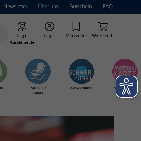
Newsletter
Über uns
Gutschein
FAQ
Login
Login
Merkzettel
Warenkorb
Kursleitende
hs
Kurse für
Schwerpunkt
Vortragskarte
Ältere