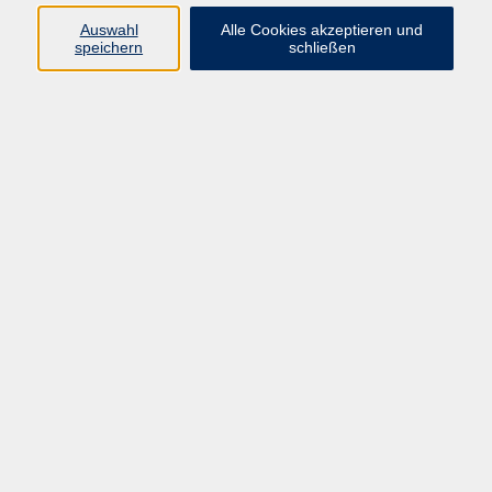
Auswahl
Alle Cookies akzeptieren und
Programm
speichern
schließen
vhs Online-Kurse
Gesellschaft, Politik
Kultur
Gesundheit
Sprachen
Beruf, IT
junge vhs
Kurse für Ältere
Schwerpunkt
Vortragskarte
Kursleitende