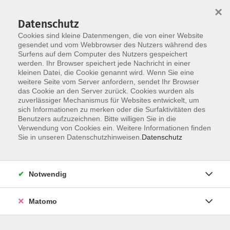
×
Datenschutz
Cookies sind kleine Datenmengen, die von einer Website
gesendet und vom Webbrowser des Nutzers während des
Surfens auf dem Computer des Nutzers gespeichert
Skip to main content
werden. Ihr Browser speichert jede Nachricht in einer
kleinen Datei, die Cookie genannt wird. Wenn Sie eine
weitere Seite vom Server anfordern, sendet Ihr Browser
Der Kurs konnte nicht gefunden werden.
das Cookie an den Server zurück. Cookies wurden als
zuverlässiger Mechanismus für Websites entwickelt, um
sich Informationen zu merken oder die Surfaktivitäten des
Benutzers aufzuzeichnen. Bitte willigen Sie in die
Verwendung von Cookies ein. Weitere Informationen finden
Barrierefreiheit
Sie in unseren Datenschutzhinweisen.
Datenschutz
Lage & Routenplan
Impressum
Notwendig
AGB
Datenschutzerklärung
Matomo
Widerruf