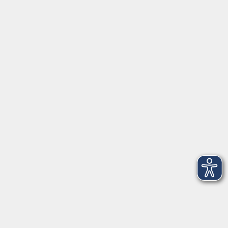
Servicezeiten
Grafing
Griesstr. 27, 85567 Grafing
Montag
09:30 - 12:30
Dienstag
09:30 - 12:30
Mittwoch
09:30 - 12:30
Donnerstag
09:30 - 12:30
Ebersberg
Dr.-Wintrich-Str. 3, 85560 Ebersberg
Montag
09:30 - 12:30
Dienstag
09:30 - 12:30
Donnerstag
09:30 - 12:00
16:00 - 18:00