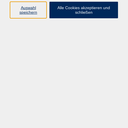
Auswahl
Alle Cookies akzeptieren und
Programm
speichern
schließen
vhs Online-Kurse
Gesellschaft, Politik
Kultur
Gesundheit
Sprachen
Beruf, IT
junge vhs
Kurse für Ältere
Schwerpunkt
Vortragskarte
Kursleitende