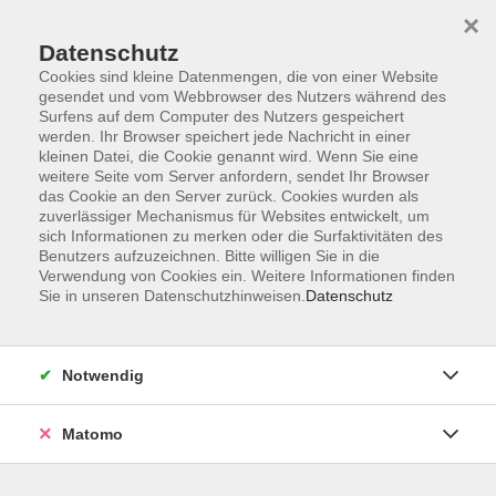
×
Datenschutz
Cookies sind kleine Datenmengen, die von einer Website
gesendet und vom Webbrowser des Nutzers während des
Surfens auf dem Computer des Nutzers gespeichert
Skip to main content
werden. Ihr Browser speichert jede Nachricht in einer
kleinen Datei, die Cookie genannt wird. Wenn Sie eine
weitere Seite vom Server anfordern, sendet Ihr Browser
Der Kurs konnte nicht gefunden werden.
das Cookie an den Server zurück. Cookies wurden als
zuverlässiger Mechanismus für Websites entwickelt, um
sich Informationen zu merken oder die Surfaktivitäten des
Benutzers aufzuzeichnen. Bitte willigen Sie in die
Verwendung von Cookies ein. Weitere Informationen finden
Sie in unseren Datenschutzhinweisen.
Datenschutz
Barrierefreiheit
Lage & Routenplan
Impressum
Notwendig
AGB
Datenschutzerklärung
Matomo
Widerruf