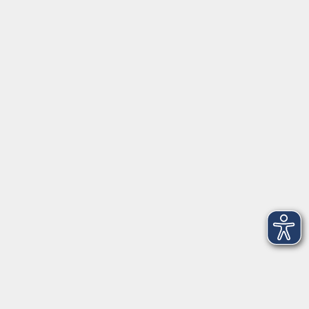
Servicezeiten
Grafing
Griesstr. 27, 85567 Grafing
Montag
09:30 - 12:30
Dienstag
09:30 - 12:30
Mittwoch
09:30 - 12:30
Donnerstag
09:30 - 12:30
Ebersberg
Dr.-Wintrich-Str. 3, 85560 Ebersberg
Montag
09:30 - 12:30
Dienstag
09:30 - 12:30
Donnerstag
09:30 - 12:00
16:00 - 18:00