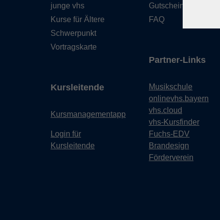
junge vhs
Gutschein
Kurse für Ältere
FAQ
Schwerpunkt
Vortragskarte
Partner-Links
Kursleitende
Musikschule
onlinevhs.bayern
vhs.cloud
Kursmanagementapp
vhs-Kursfinder
Login für
Fuchs-EDV
Kursleitende
Brandesign
Förderverein