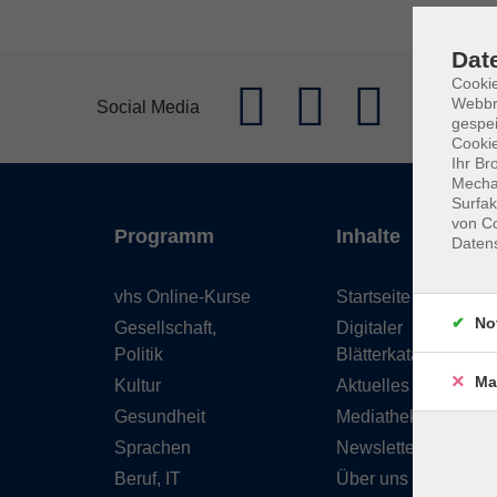
Dat
Cookie
Webbr
Social Media
gespei
Cookie
Ihr Br
Mechan
Surfak
von Co
Programm
Inhalte
Daten
vhs Online-Kurse
Startseite
No
Gesellschaft,
Digitaler
Politik
Blätterkatalog
Ma
Kultur
Aktuelles
Gesundheit
Mediathek
Sprachen
Newsletter
Beruf, IT
Über uns