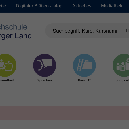
eite
Digitaler Blätterkatalog
Aktuelles
Mediathek
sundheit
Sprachen
Beruf, IT
junge v