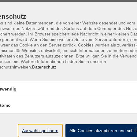
enschutz
s sind kleine Datenmengen, die von einer Website gesendet und vom
owser des Nutzers während des Surfens auf dem Computer des Nutze
Barrierefreiheit
Lage & Routenplan
I
chert werden. Ihr Browser speichert jede Nachricht in einer kleinen Dat
 genannt wird. Wenn Sie eine weitere Seite vom Server anfordern, se
owser das Cookie an den Server zurück. Cookies wurden als zuverlässi
ismus für Websites entwickelt, um sich Informationen zu merken oder
tivitäten des Benutzers aufzuzeichnen. Bitte willigen Sie in die Verwen
okies ein. Weitere Informationen finden Sie in unseren
Volkshochschule Ebersberger Land im
schutzhinweisen.
Datenschutz
Zweckverband Kommunale Bildung
Griesstr. 27
twendig
85567 Grafing
tomo
info@vhs-ebersberger-land.de
Tel: 08092 8195-0
Auswahl speichern
Alle Cookies akzeptieren und schl