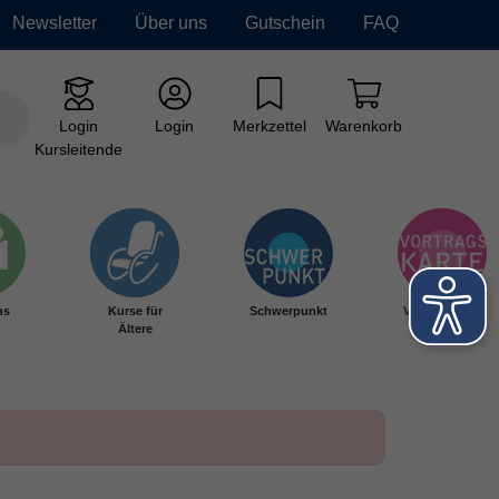
Newsletter
Über uns
Gutschein
FAQ
Login
Login
Merkzettel
Warenkorb
Kursleitende
hs
Kurse für
Schwerpunkt
Vortragskarte
Ältere