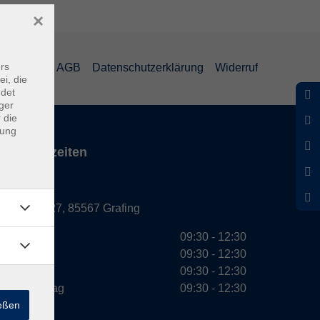
×
rs
mpressum
AGB
Datenschutzerklärung
Widerruf
ei, die
ndet
ger
 die
dung
Servicezeiten
Grafing
Griesstr. 27, 85567 Grafing
Montag
09:30 - 12:30
Dienstag
09:30 - 12:30
Mittwoch
09:30 - 12:30
Donnerstag
09:30 - 12:30
ießen