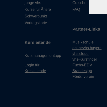
junge vhs
Gutschein
Kurse für Ältere
FAQ
Schwerpunkt
Vortragskarte
Partner-Links
Kursleitende
Musikschule
onlinevhs.bayern
vhs.cloud
Kursmanagementapp
vhs-Kursfinder
Login für
Fuchs-EDV
Kursleitende
Brandesign
Förderverein