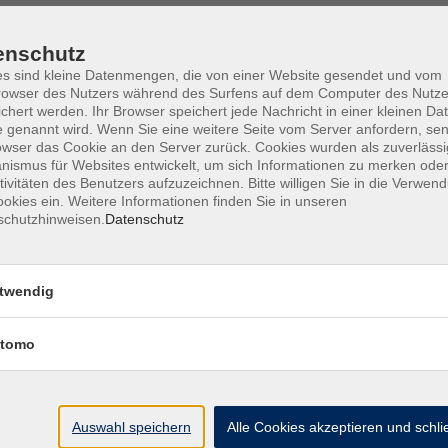
enschutz
s sind kleine Datenmengen, die von einer Website gesendet und vom
owser des Nutzers während des Surfens auf dem Computer des Nutze
Barrierefreiheit
Lage & Routenplan
I
chert werden. Ihr Browser speichert jede Nachricht in einer kleinen Dat
 genannt wird. Wenn Sie eine weitere Seite vom Server anfordern, se
owser das Cookie an den Server zurück. Cookies wurden als zuverlässi
ismus für Websites entwickelt, um sich Informationen zu merken oder
tivitäten des Benutzers aufzuzeichnen. Bitte willigen Sie in die Verwen
okies ein. Weitere Informationen finden Sie in unseren
Volkshochschule Ebersberger Land im
schutzhinweisen.
Datenschutz
Zweckverband Kommunale Bildung
Griesstr. 27
twendig
85567 Grafing
tomo
info@vhs-ebersberger-land.de
Tel: 08092 8195-0
Auswahl speichern
Alle Cookies akzeptieren und schl