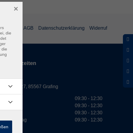
×
rs
mpressum
AGB
Datenschutzerklärung
Widerruf
ei, die
ndet
ger
 die
dung
Servicezeiten
Grafing
Griesstr. 27, 85567 Grafing
Montag
09:30 - 12:30
Dienstag
09:30 - 12:30
Mittwoch
09:30 - 12:30
Donnerstag
09:30 - 12:30
ießen