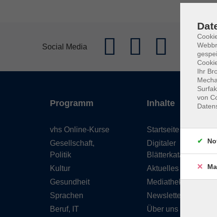
Dat
Cookie
Webbr
Social Media
gespei
Cookie
Ihr Br
Mechan
Surfak
von Co
Programm
Inhalte
Daten
vhs Online-Kurse
Startseite
No
Gesellschaft,
Digitaler
Politik
Blätterkatalog
Ma
Kultur
Aktuelles
Gesundheit
Mediathek
Sprachen
Newsletter
Beruf, IT
Über uns