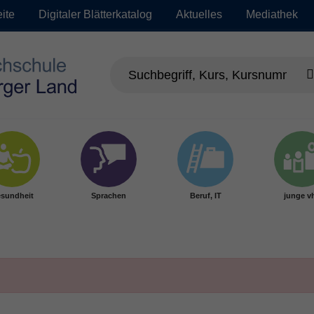
eite
Digitaler Blätterkatalog
Aktuelles
Mediathek
sundheit
Sprachen
Beruf, IT
junge v