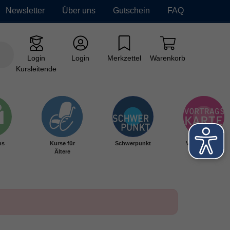
Newsletter
Über uns
Gutschein
FAQ
Login
Login
Merkzettel
Warenkorb
Kursleitende
hs
Kurse für
Schwerpunkt
Vortragskarte
Ältere