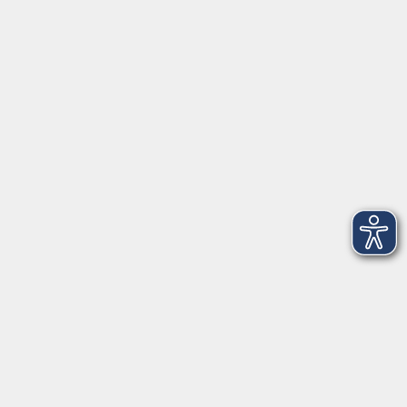
Partner-Links
Musikschule
onlinevhs.bayern
vhs.cloud
vhs-Kursfinder
Fuchs-EDV
Brandesign
Förderverein
Volkshochschule Ebersberger Land im
Zweckverband Kommunale Bildung
Griesstr. 27
85567 Grafing
info@vhs-ebersberger-land.de