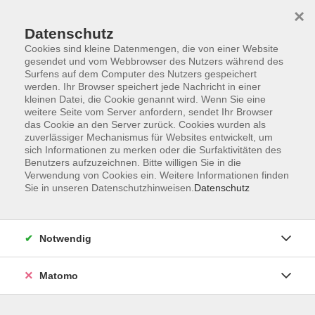
×
Datenschutz
Cookies sind kleine Datenmengen, die von einer Website
gesendet und vom Webbrowser des Nutzers während des
Surfens auf dem Computer des Nutzers gespeichert
Skip to main content
werden. Ihr Browser speichert jede Nachricht in einer
kleinen Datei, die Cookie genannt wird. Wenn Sie eine
weitere Seite vom Server anfordern, sendet Ihr Browser
das Cookie an den Server zurück. Cookies wurden als
zuverlässiger Mechanismus für Websites entwickelt, um
sich Informationen zu merken oder die Surfaktivitäten des
Benutzers aufzuzeichnen. Bitte willigen Sie in die
Verwendung von Cookies ein. Weitere Informationen finden
Sie in unseren Datenschutzhinweisen.
Datenschutz
Sie sind hier:
Junge vhs
Kinder
Notwendig
Outdoor-Camp I am Starnberger See in den
Sommerferien
Matomo
Für Kinder und Jugendliche von 7 bis 17 Jahren