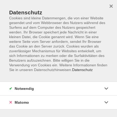
×
Datenschutz
Cookies sind kleine Datenmengen, die von einer Website
gesendet und vom Webbrowser des Nutzers während des
Surfens auf dem Computer des Nutzers gespeichert
Skip to main content
werden. Ihr Browser speichert jede Nachricht in einer
kleinen Datei, die Cookie genannt wird. Wenn Sie eine
weitere Seite vom Server anfordern, sendet Ihr Browser
das Cookie an den Server zurück. Cookies wurden als
zuverlässiger Mechanismus für Websites entwickelt, um
sich Informationen zu merken oder die Surfaktivitäten des
Benutzers aufzuzeichnen. Bitte willigen Sie in die
Verwendung von Cookies ein. Weitere Informationen finden
Sie in unseren Datenschutzhinweisen.
Datenschutz
Sie sind hier:
Junge vhs
Kinder
Natur & Umwelt
Notwendig
Outdoor-Camp I am Starnberger See in den
Sommerferien
Matomo
Für Kinder und Jugendliche von 7 bis 17 Jahren