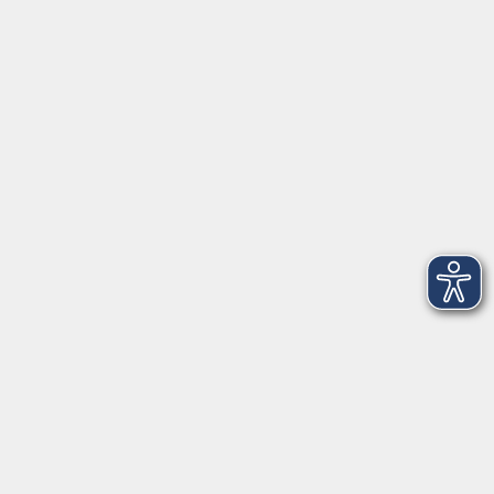
Partner-Links
Musikschule
onlinevhs.bayern
vhs.cloud
vhs-Kursfinder
Fuchs-EDV
Brandesign
Förderverein
Volkshochschule Ebersberger Land im
Zweckverband Kommunale Bildung
Griesstr. 27
85567 Grafing
info@vhs-ebersberger-land.de