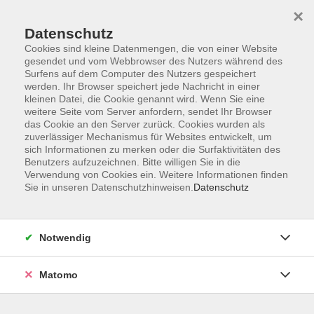
×
Datenschutz
Cookies sind kleine Datenmengen, die von einer Website
gesendet und vom Webbrowser des Nutzers während des
Surfens auf dem Computer des Nutzers gespeichert
Skip to main content
werden. Ihr Browser speichert jede Nachricht in einer
kleinen Datei, die Cookie genannt wird. Wenn Sie eine
weitere Seite vom Server anfordern, sendet Ihr Browser
Der Kurs konnte nicht gefunden werden.
das Cookie an den Server zurück. Cookies wurden als
zuverlässiger Mechanismus für Websites entwickelt, um
sich Informationen zu merken oder die Surfaktivitäten des
Benutzers aufzuzeichnen. Bitte willigen Sie in die
Verwendung von Cookies ein. Weitere Informationen finden
Sie in unseren Datenschutzhinweisen.
Datenschutz
Barrierefreiheit
Lage & Routenplan
Impressum
Notwendig
AGB
Datenschutzerklärung
Matomo
Widerruf