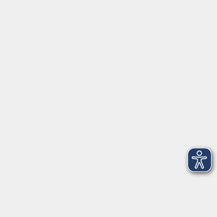
Servicezeiten
Grafing
Griesstr. 27, 85567 Grafing
Montag
09:30 - 12:30
Dienstag
09:30 - 12:30
Mittwoch
09:30 - 12:30
Donnerstag
09:30 - 12:30
Ebersberg
Dr.-Wintrich-Str. 3, 85560 Ebersberg
Montag
09:30 - 12:30
Dienstag
09:30 - 12:30
Donnerstag
09:30 - 12:00
16:00 - 18:00