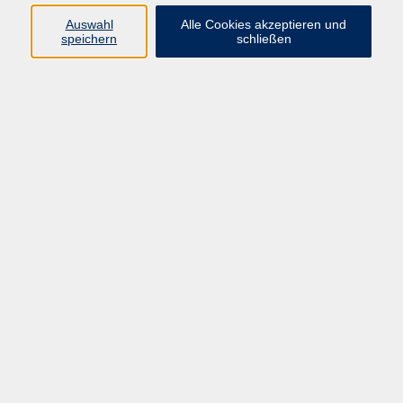
Auswahl
Alle Cookies akzeptieren und
Programm
speichern
schließen
vhs Online-Kurse
Gesellschaft, Politik
Kultur
Gesundheit
Sprachen
Beruf, IT
junge vhs
Kurse für Ältere
Schwerpunkt
Vortragskarte
Kursleitende