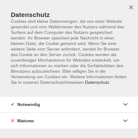
×
Datenschutz
Cookies sind kleine Datenmengen, die von einer Website
gesendet und vom Webbrowser des Nutzers während des
Surfens auf dem Computer des Nutzers gespeichert
Skip to main content
werden. Ihr Browser speichert jede Nachricht in einer
kleinen Datei, die Cookie genannt wird. Wenn Sie eine
weitere Seite vom Server anfordern, sendet Ihr Browser
das Cookie an den Server zurück. Cookies wurden als
zuverlässiger Mechanismus für Websites entwickelt, um
sich Informationen zu merken oder die Surfaktivitäten des
Benutzers aufzuzeichnen. Bitte willigen Sie in die
Verwendung von Cookies ein. Weitere Informationen finden
Sie in unseren Datenschutzhinweisen.
Datenschutz
Sie sind hier:
Gesundheit
Methoden der Entspannung
Notwendig
Beckenboden in Balance- für Frauen
anpassungsfähig, wohl und fit
Matomo
In diesem Kurs erfahren Sie grundlegendes Wissen