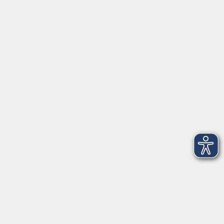
Volkshochschule Ebersberger Land im
Zweckverband Kommunale Bildung
Griesstr. 27
85567 Grafing
info@vhs-ebersberger-land.de
Tel: 08092 8195-0
Servicezeiten
Grafing
Griesstr. 27, 85567 Grafing
Montag
09:30 - 12:30
Dienstag
09:30 - 12:30
Mittwoch
09:30 - 12:30