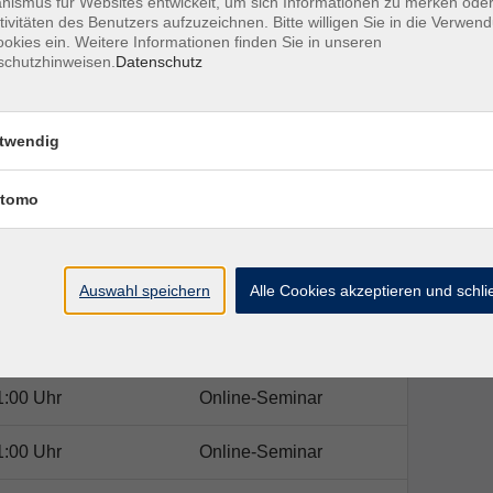
ismus für Websites entwickelt, um sich Informationen zu merken oder
nen
tivitäten des Benutzers aufzuzeichnen. Bitte willigen Sie in die Verwen
en
okies ein. Weitere Informationen finden Sie in unseren
schutzhinweisen.
Datenschutz
elt im Wandel
.
twendig
tomo
Ort / Raum
Auswahl speichern
Alle Cookies akzeptieren und schl
1:00 Uhr
Online-Seminar
1:00 Uhr
Online-Seminar
1:00 Uhr
Online-Seminar