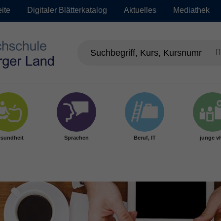
eite
Digitaler Blätterkatalog
Aktuelles
Mediathek
sundheit
Sprachen
Beruf, IT
junge v