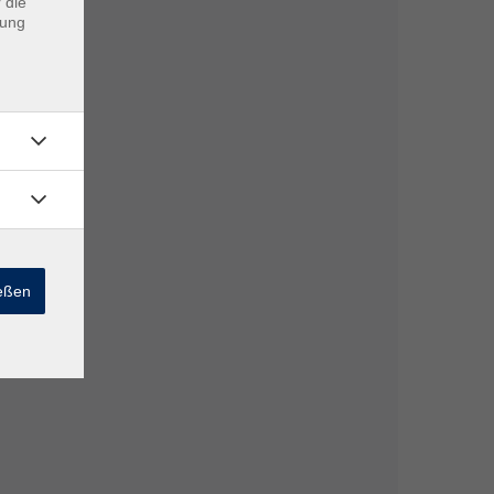
 die
dung
ießen