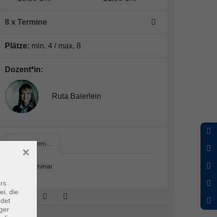
8 x Termine
Plätze:
min. 4 / max. 8
Dozent*in:
Ruta Baierlein
Online-Sem…
×
Online-Seminar
rs
ei, die
ndet
ger