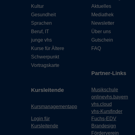
Kultur
Aktuelles
Gesundheit
Mediathek
Sprachen
Newsletter
Beruf, IT
Über uns
junge vhs
Gutschein
Kurse für Ältere
FAQ
Schwerpunkt
Vortragskarte
Partner-Links
Kursleitende
Musikschule
onlinevhs.bayern
vhs.cloud
Kursmanagementapp
vhs-Kursfinder
Login für
Fuchs-EDV
Kursleitende
Brandesign
Förderverein