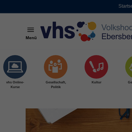
Starts
Menü
Skip to main content
vhs Online-
Gesellschaft,
Kultur
Ge
Kurse
Politik