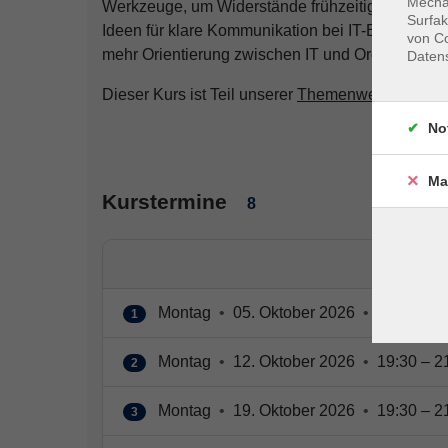
Mechan
Werkzeuge, um Widerstände frühzeitig zu erken
Surfak
Ideen für klare Kommunikation bei IT-Einführung
von Co
mehr Orientierung zwischen IT und Organisation
Daten
Dieser Kurs ist Teil unserer
Themenwelt Arbeitsw
No
Ma
Kurstermine
8
Montag
•
05. Oktober 2026
•
19:30 – 2
1
Montag
•
12. Oktober 2026
•
19:30 – 2
2
Montag
•
19. Oktober 2026
•
19:30 – 2
3