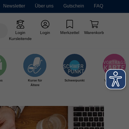
Newsletter
Über uns
Gutschein
FAQ
Login
Login
Merkzettel
Warenkorb
Kursleitende
hs
Kurse für
Schwerpunkt
Vortragskarte
Ältere