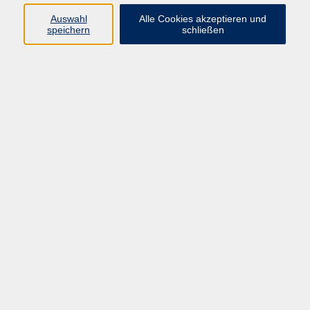
zurück zur Übersicht
Auswahl
Alle Cookies akzeptieren und
speichern
schließen
Barrierefreiheit
Lage & Routenplan
Impressum
AGB
Datenschutzerklärung
Widerruf
Programm
vhs Online-Kurse
Gesellschaft, Politik
Kultur
Gesundheit