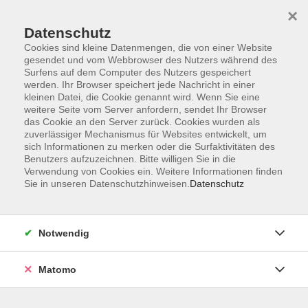
×
Datenschutz
Cookies sind kleine Datenmengen, die von einer Website
gesendet und vom Webbrowser des Nutzers während des
Surfens auf dem Computer des Nutzers gespeichert
Skip to main content
You are here:
werden. Ihr Browser speichert jede Nachricht in einer
Über uns
Unsere Dozierenden
kleinen Datei, die Cookie genannt wird. Wenn Sie eine
weitere Seite vom Server anfordern, sendet Ihr Browser
das Cookie an den Server zurück. Cookies wurden als
Barthelmes, Uwe
zuverlässiger Mechanismus für Websites entwickelt, um
sich Informationen zu merken oder die Surfaktivitäten des
Benutzers aufzuzeichnen. Bitte willigen Sie in die
Verwendung von Cookies ein. Weitere Informationen finden
Sie in unseren Datenschutzhinweisen.
Datenschutz
Literatur am Vormittag – Grafing
Fr. 09.10.2026 09:30
Grafing
Notwendig
Matomo