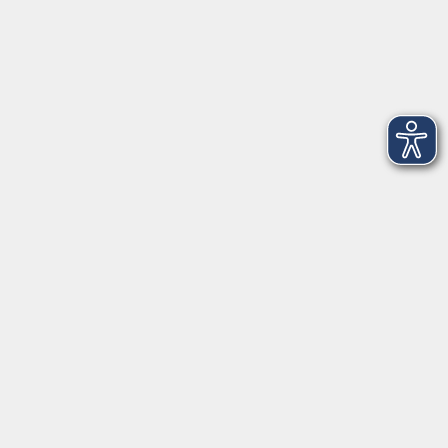
Servicezeiten
Grafing
Griesstr. 27, 85567 Grafing
Montag
09:30 - 12:30
Dienstag
09:30 - 12:30
Mittwoch
09:30 - 12:30
Donnerstag
09:30 - 12:30
Ebersberg
Dr.-Wintrich-Str. 3, 85560 Ebersberg
Montag
09:30 - 12:30
Dienstag
09:30 - 12:30
Donnerstag
09:30 - 12:00
16:00 - 18:00