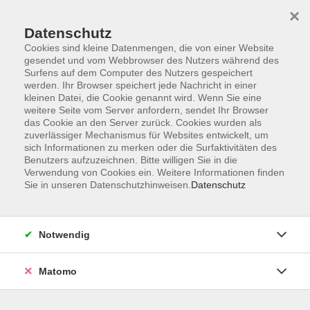
×
Datenschutz
Cookies sind kleine Datenmengen, die von einer Website
gesendet und vom Webbrowser des Nutzers während des
Surfens auf dem Computer des Nutzers gespeichert
Skip to main content
You are here:
werden. Ihr Browser speichert jede Nachricht in einer
Über uns
Unsere Dozierenden
kleinen Datei, die Cookie genannt wird. Wenn Sie eine
weitere Seite vom Server anfordern, sendet Ihr Browser
das Cookie an den Server zurück. Cookies wurden als
Kreuzer, Sonja
zuverlässiger Mechanismus für Websites entwickelt, um
sich Informationen zu merken oder die Surfaktivitäten des
Benutzers aufzuzeichnen. Bitte willigen Sie in die
Heilpraktikerin für Psychotherapie
Verwendung von Cookies ein. Weitere Informationen finden
Sie in unseren Datenschutzhinweisen.
Datenschutz
AUSBILDUNG / BERUF /
QUALIFIKATION
Heilpraktikerin für Psychotherapie,
Notwendig
Psychologische Beraterin (VFP),
Mitglied im Verband freier
Matomo
Psychotherapeuten, Heilpraktiker für
Psychotherapie und Psychologische
Berater e.V. (VFP)