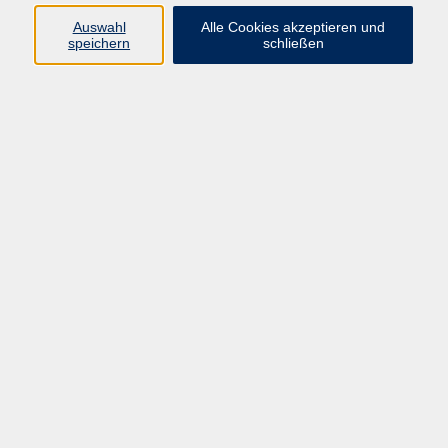
Betriebswirt (VWA)
Auswahl
Alle Cookies akzeptieren und
Seminarleiter Resilienz
speichern
schließen
INTERESSEN UND
ERFAHRUNGEN
Was brauchen Menschen, damit es
ihnen gut geht?
Was brauchen Menschen, damit sie
wachsen können?
Mit diesen Fragen beschäftige ich
mich nunmehr seit vielen Jahren aus
jeweils unterschiedlichen
Perspektiven.
Als Führungskraft mit
Personalverantwortung
Als als Mutter zweier Kinder
Als Heilpraktikerin für