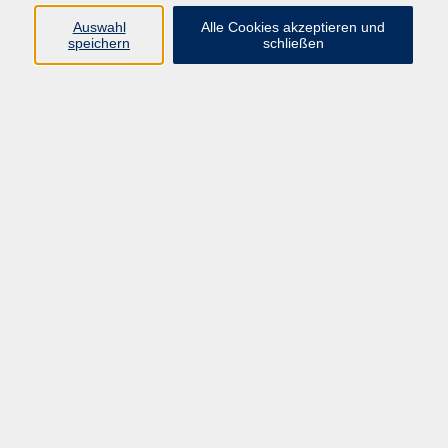
ERFAHRUNGEN
Auswahl
Alle Cookies akzeptieren und
• Leidenschaft für Literatur - seit 4
speichern
schließen
Jahren auch Französisch
• Privater Englischer Buchklub
• LMU Gaststudium Anglistik
• FH und Ärztekammer Dozent für
Qualitätsmanagement
• Volleyball Übungsleiter für
Jugendliche
DAS MÖCHTE ICH IHNEN NOCH
ÜBER MICH MITTEILEN ...
Ich bin zweisprachig aufgewachsen
mit früher Kindheit in England, Grund-
und Sekundarschulbildung in
Deutschland, Hochschul- und
Aufbaustudium in London und
Sheffield und beruflichem
Hintergrund in der