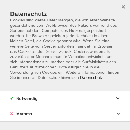
×
Datenschutz
Cookies sind kleine Datenmengen, die von einer Website
gesendet und vom Webbrowser des Nutzers während des
Surfens auf dem Computer des Nutzers gespeichert
Skip to main content
You are here:
werden. Ihr Browser speichert jede Nachricht in einer
Über uns
Unsere Dozierenden
kleinen Datei, die Cookie genannt wird. Wenn Sie eine
weitere Seite vom Server anfordern, sendet Ihr Browser
das Cookie an den Server zurück. Cookies wurden als
Lack, Nicholas
zuverlässiger Mechanismus für Websites entwickelt, um
sich Informationen zu merken oder die Surfaktivitäten des
Benutzers aufzuzeichnen. Bitte willigen Sie in die
Kursleiter English C1 / C2 Book Club
Verwendung von Cookies ein. Weitere Informationen finden
Sie in unseren Datenschutzhinweisen.
Datenschutz
AUSBILDUNG / BERUF /
QUALIFIKATION
• Psychologie, Statistik
Notwendig
• Qualitätssicherung ärztlicher
Versorgung
Matomo
• Mutter/Kind Gesundheit in Afrika
INTERESSEN UND