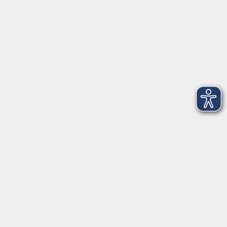
info@vhs-ebersberger-land.de
Tel: 08092 8195-0
Servicezeiten
Grafing
Griesstr. 27, 85567 Grafing
Montag
09:30 - 12:30
Dienstag
09:30 - 12:30
Mittwoch
09:30 - 12:30
Donnerstag
09:30 - 12:30
Ebersberg
Dr.-Wintrich-Str. 3, 85560 Ebersberg
Montag
09:30 - 12:30