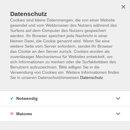
×
Datenschutz
Cookies sind kleine Datenmengen, die von einer Website
gesendet und vom Webbrowser des Nutzers während des
Surfens auf dem Computer des Nutzers gespeichert
Skip to main content
You are here:
werden. Ihr Browser speichert jede Nachricht in einer
Über uns
Unsere Dozierenden
kleinen Datei, die Cookie genannt wird. Wenn Sie eine
weitere Seite vom Server anfordern, sendet Ihr Browser
das Cookie an den Server zurück. Cookies wurden als
Spiel, Miriam
zuverlässiger Mechanismus für Websites entwickelt, um
sich Informationen zu merken oder die Surfaktivitäten des
Benutzers aufzuzeichnen. Bitte willigen Sie in die
Verwendung von Cookies ein. Weitere Informationen finden
Sie in unseren Datenschutzhinweisen.
Datenschutz
Spring! Und entdecke neue Welten
Mo. 03.08.2026 09:00
Ebersberg
Notwendig
Matomo