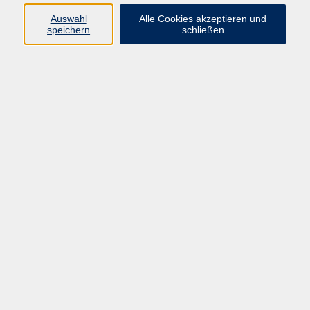
zurück zur Übersicht
Auswahl
Alle Cookies akzeptieren und
speichern
schließen
Barrierefreiheit
Lage & Routenplan
Impressum
AGB
Datenschutzerklärung
Widerruf
Programm
vhs Online-Kurse
Gesellschaft, Politik
Kultur
Gesundheit