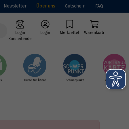
Newsletter
Über uns
Gutschein
FAQ
Login
Login
Merkzettel
Warenkorb
Kursleitende
hs
Kurse für Ältere
Schwerpunkt
Vortragskarte