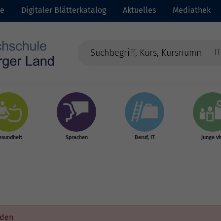
te
Digitaler Blätterkatalog
Aktuelles
Mediathek
esundheit
Sprachen
Beruf, IT
junge v
rden