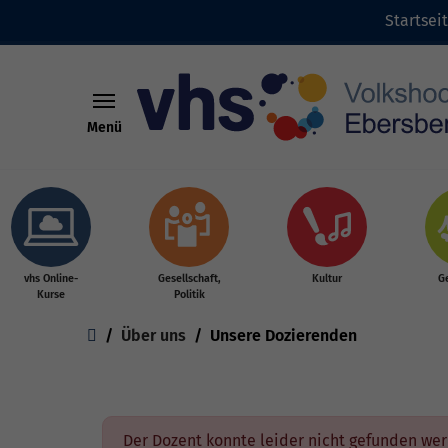
Startsei
Menü
Skip to main content
vhs Online-
Gesellschaft,
Kultur
G
Kurse
Politik
You are here:
Über uns
Unsere Dozierenden
Der Dozent konnte leider nicht gefunden we