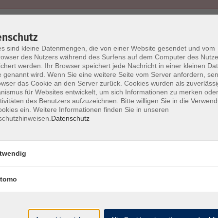
enschutz
s sind kleine Datenmengen, die von einer Website gesendet und vom
owser des Nutzers während des Surfens auf dem Computer des Nutze
chert werden. Ihr Browser speichert jede Nachricht in einer kleinen Dat
Barrierefreiheit
Lage & Routenplan
I
 genannt wird. Wenn Sie eine weitere Seite vom Server anfordern, se
owser das Cookie an den Server zurück. Cookies wurden als zuverlässi
ismus für Websites entwickelt, um sich Informationen zu merken oder
tivitäten des Benutzers aufzuzeichnen. Bitte willigen Sie in die Verwen
okies ein. Weitere Informationen finden Sie in unseren
schutzhinweisen.
Datenschutz
Volkshochschule Ebersberger Land im
Zweckverband Kommunale Bildung
twendig
Griesstr. 27
85567 Grafing
tomo
info@vhs-ebersberger-land.de
Tel: 08092 8195-0