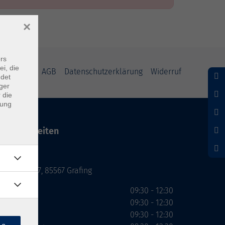
×
rs
ei, die
mpressum
AGB
Datenschutzerklärung
Widerruf
ndet
ger
 die
dung
Servicezeiten
Grafing
Griesstr. 27, 85567 Grafing
Montag
09:30 - 12:30
Dienstag
09:30 - 12:30
Mittwoch
09:30 - 12:30