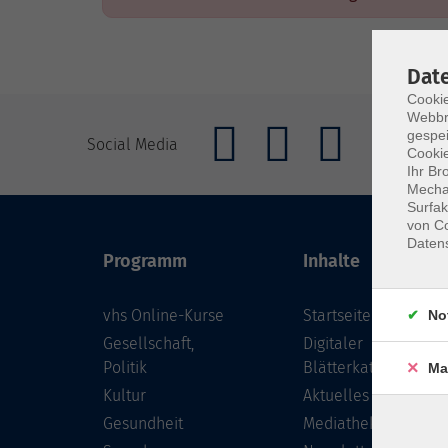
Dat
Cookie
Webbr
gespei
Social Media
Cookie
Ihr Br
Mechan
Surfak
von Co
Daten
Programm
Inhalte
vhs Online-Kurse
Startseite
No
Gesellschaft,
Digitaler
Politik
Blätterkatalog
Ma
Kultur
Aktuelles
Gesundheit
Mediathek