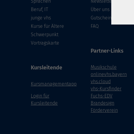
Sprachen
Newsletter
Beruf, IT
Über uns
junge vhs
Gutschein
Kurse für Ältere
FAQ
Schwerpunkt
Vortragskarte
Partner-Links
Kursleitende
Musikschule
onlinevhs.bayern
vhs.cloud
Kursmanagementapp
vhs-Kursfinder
Login für
Fuchs-EDV
Kursleitende
Brandesign
Förderverein