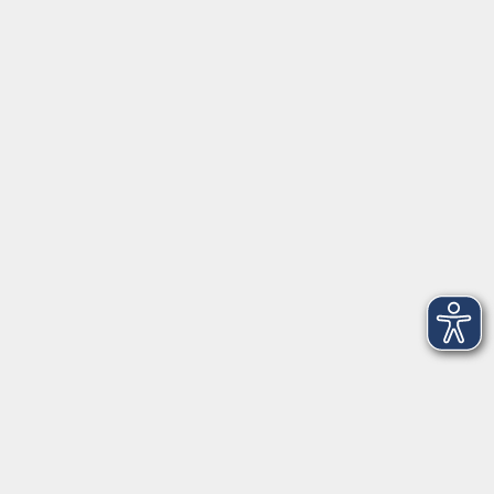
Volkshochschule Ebersberger Land im
Zweckverband Kommunale Bildung
Griesstr. 27
85567 Grafing
info@vhs-ebersberger-land.de
Tel: 08092 8195-0
Servicezeiten
Grafing
Griesstr. 27, 85567 Grafing
Montag
09:30 - 12:30
Dienstag
09:30 - 12:30
Mittwoch
09:30 - 12:30