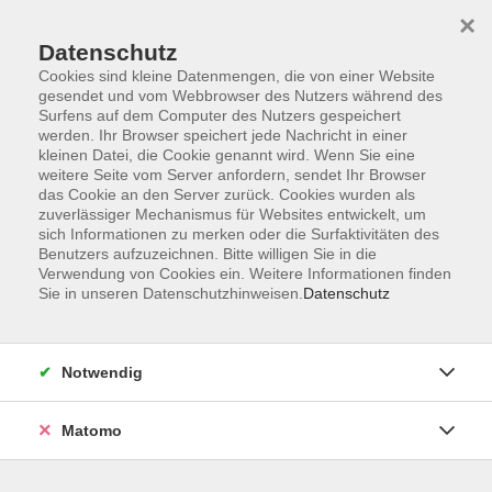
×
Datenschutz
Cookies sind kleine Datenmengen, die von einer Website
gesendet und vom Webbrowser des Nutzers während des
Surfens auf dem Computer des Nutzers gespeichert
Skip to main content
You are here:
werden. Ihr Browser speichert jede Nachricht in einer
Über uns
Unsere Dozierenden
kleinen Datei, die Cookie genannt wird. Wenn Sie eine
weitere Seite vom Server anfordern, sendet Ihr Browser
das Cookie an den Server zurück. Cookies wurden als
Petrillo, Luigia
zuverlässiger Mechanismus für Websites entwickelt, um
sich Informationen zu merken oder die Surfaktivitäten des
Benutzers aufzuzeichnen. Bitte willigen Sie in die
AUSBILDUNG / BERUF /
Verwendung von Cookies ein. Weitere Informationen finden
QUALIFIKATION
Sie in unseren Datenschutzhinweisen.
Datenschutz
Abschluss am humanistischen
Gymnasium in Italien (Liceo
Notwendig
classico)
Studienerfahrung im Bereich
Matomo
Italienische Sprache und
Literatur