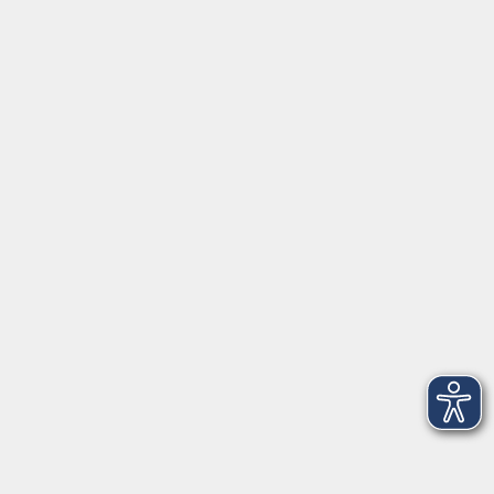
Partner-Links
Musikschule
onlinevhs.bayern
vhs.cloud
vhs-Kursfinder
Fuchs-EDV
Brandesign
Förderverein
Volkshochschule Ebersberger Land im
Zweckverband Kommunale Bildung
Griesstr. 27
85567 Grafing