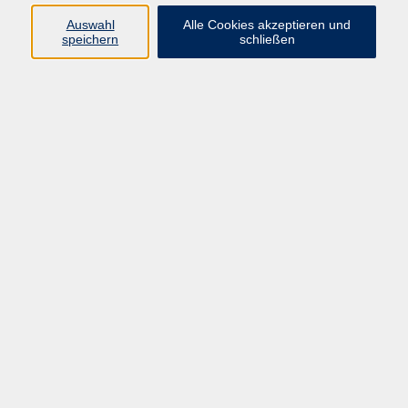
DSV München (79-83)
Auswahl
Alle Cookies akzeptieren und
speichern
schließen
Rettungsabzeichen in Bronze
und Silber
Riegenführerin im TSV
Ebersberg / Kinderturnen (80-
90)
Trainerin, Riegenführerin u
Kampfrichterin im SV Grafing -
Ebersberg e.V.
1982-1983 Ausbildung zur
Bürokauffrau bei Agfa Gaevert
München
1983 Wechsel zum LRA EBE
aus betriebswirtschaftlichen
Gründen