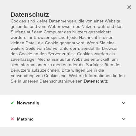
×
Datenschutz
Cookies sind kleine Datenmengen, die von einer Website
gesendet und vom Webbrowser des Nutzers während des
Surfens auf dem Computer des Nutzers gespeichert
Skip to main content
You are here:
werden. Ihr Browser speichert jede Nachricht in einer
Über uns
Unsere Dozierenden
kleinen Datei, die Cookie genannt wird. Wenn Sie eine
weitere Seite vom Server anfordern, sendet Ihr Browser
das Cookie an den Server zurück. Cookies wurden als
Huppertz, Karin
zuverlässiger Mechanismus für Websites entwickelt, um
sich Informationen zu merken oder die Surfaktivitäten des
, Aqua-Trainerin
Benutzers aufzuzeichnen. Bitte willigen Sie in die
Verwendung von Cookies ein. Weitere Informationen finden
Fachgebiet: Wassergymnastik /
Sie in unseren Datenschutzhinweisen.
Datenschutz
Aquafitness
Werdegang und Qualifikation:
Notwendig
Aktive Mitgliedschaft in der
Wasserwacht Ebersberg (79-87)
Matomo
Leistungssport Schwimmen im