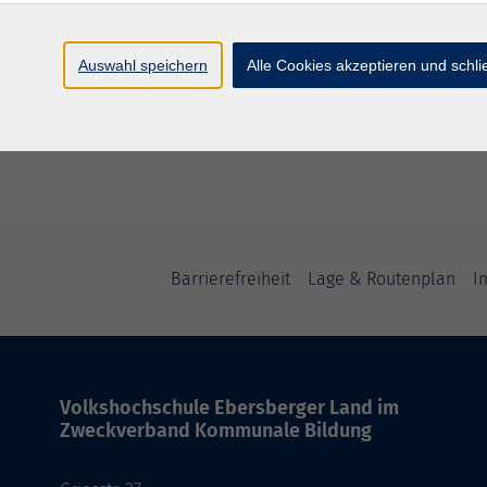
Mi. 17.0
rmittagskurs
Ebersb
Auswahl speichern
Alle Cookies akzeptieren und schl
Barrierefreiheit
Lage & Routenplan
I
Volkshochschule Ebersberger Land im
Zweckverband Kommunale Bildung