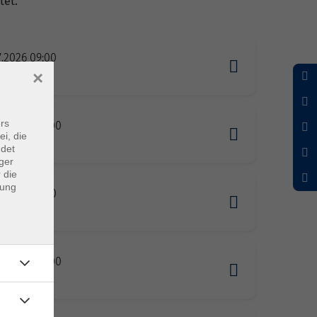
tet.
7.2026 09:00
erg
×
rs
10.2026 09:00
ei, die
erg
ndet
ger
 die
dung
1.2026 09:00
erg
01.2027 09:00
erg