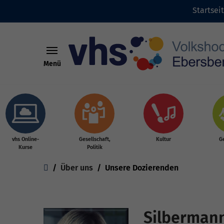
Startsei
Menü
Skip to main content
vhs Online-
Gesellschaft,
Kultur
G
Kurse
Politik
You are here:
Über uns
Unsere Dozierenden
Silbermann