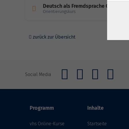
Deutsch als Fremdsprache Online Vo
Orientierungskurs
zurück zur Übersicht
Social Media
Programm
Inhalte
vhs Online-Kurse
Startseite