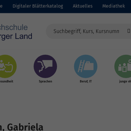
te
Digitaler Blätterkatalog
Aktuelles
Mediathek
esundheit
Sprachen
Beruf, IT
junge v
, Gabriela