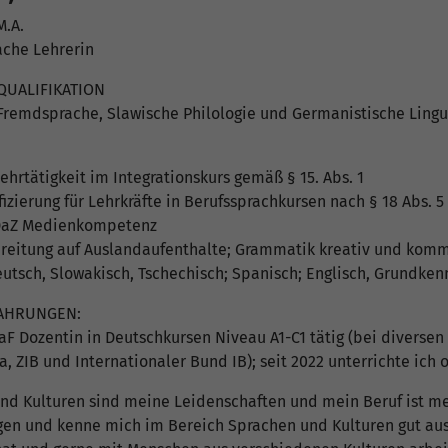
M.A.
ache Lehrerin
UALIFIKATION
Fremdsprache, Slawische Philologie und Germanistische Lingui
ehrtätigkeit im Integrationskurs gemäß § 15. Abs. 1
fizierung für Lehrkräfte in Berufssprachkursen nach § 18 Abs. 
n DaZ Medienkompetenz
bereitung auf Auslandaufenthalte; Grammatik kreativ und kom
utsch, Slowakisch, Tschechisch; Spanisch; Englisch, Grundkenn
FAHRUNGEN:
DaF Dozentin in Deutschkursen Niveau A1-C1 tätig (bei diversen
ra, ZIB und Internationaler Bund IB); seit 2022 unterrichte ich 
d Kulturen sind meine Leidenschaften und mein Beruf ist mei
gen und kenne mich im Bereich Sprachen und Kulturen gut aus. 