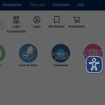
Newsletter
Über uns
Gutschein
FAQ
Login
Login
Merkzettel
Warenkorb
Kursleitende
hs
Kurse für Ältere
Schwerpunkt
Vortragskarte