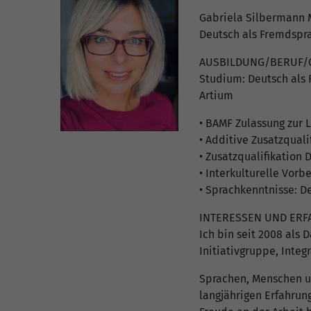
Gabriela Silbermann 
Deutsch als Fremdspr
AUSBILDUNG/BERUF/Q
Studium: Deutsch als 
Artium
• BAMF Zulassung zur L
• Additive Zusatzquali
• Zusatzqualifikatio
• Interkulturelle Vor
• Sprachkenntnisse: De
INTERESSEN UND ER
Ich bin seit 2008 als 
Initiativgruppe, Integ
Sprachen, Menschen un
langjährigen Erfahrun