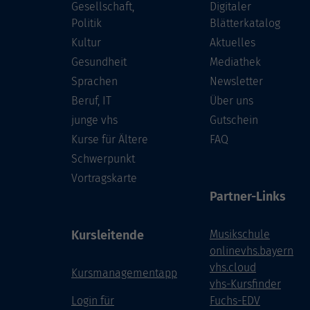
Gesellschaft,
Digitaler
Politik
Blätterkatalog
Kultur
Aktuelles
Gesundheit
Mediathek
Sprachen
Newsletter
Beruf, IT
Über uns
junge vhs
Gutschein
Kurse für Ältere
FAQ
Schwerpunkt
Vortragskarte
Partner-Links
Kursleitende
Musikschule
onlinevhs.bayern
vhs.cloud
Kursmanagementapp
vhs-Kursfinder
Login für
Fuchs-EDV