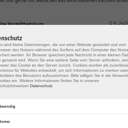
hat und gerne mit Menschen aus verschiedenen Kulturen arbei
Fr. 24.0
line Vormittagskurs
Ebersb
enschutz
s sind kleine Datenmengen, die von einer Website gesendet und vom
owser des Nutzers während des Surfens auf dem Computer des Nutze
Do. 08.
line Vormittagskurs
chert werden. Ihr Browser speichert jede Nachricht in einer kleinen Dat
Ebersb
 genannt wird. Wenn Sie eine weitere Seite vom Server anfordern, se
owser das Cookie an den Server zurück. Cookies wurden als zuverlässi
ismus für Websites entwickelt, um sich Informationen zu merken oder
tivitäten des Benutzers aufzuzeichnen. Bitte willigen Sie in die Verwen
Mi. 25.1
ine Vormittagskurs
okies ein. Weitere Informationen finden Sie in unseren
Ebersb
schutzhinweisen.
Datenschutz
Do. 28.
ine Vormittagskurs
twendig
Ebersb
tomo