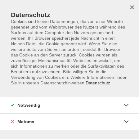
×
Datenschutz
Cookies sind kleine Datenmengen, die von einer Website
gesendet und vom Webbrowser des Nutzers während des
Surfens auf dem Computer des Nutzers gespeichert
Skip to main content
You are here:
werden. Ihr Browser speichert jede Nachricht in einer
Über uns
Unsere Dozierenden
kleinen Datei, die Cookie genannt wird. Wenn Sie eine
weitere Seite vom Server anfordern, sendet Ihr Browser
das Cookie an den Server zurück. Cookies wurden als
Billmayer, Franz
zuverlässiger Mechanismus für Websites entwickelt, um
sich Informationen zu merken oder die Surfaktivitäten des
Benutzers aufzuzeichnen. Bitte willigen Sie in die
Schwedisch-Lehrer
Verwendung von Cookies ein. Weitere Informationen finden
Sie in unseren Datenschutzhinweisen.
Datenschutz
AUSBILDUNG / BERUF /
QUALIFIKATION
Studium der Bildhauerei und
Notwendig
Kunsterziehung an der
Kunstakademie München
Matomo
1981-1982 Aufenthalt in
Nordschweden
Lehrer für Kunsterziehung an