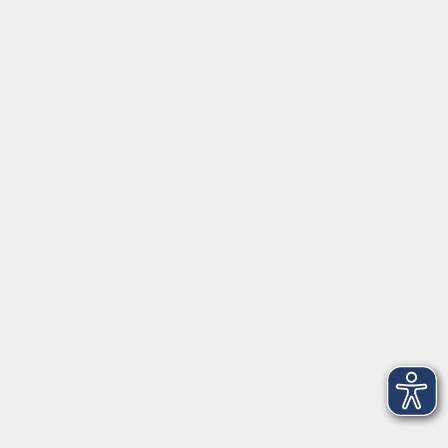
Volkshochschule Ebersberger Land im
Zweckverband Kommunale Bildung
Griesstr. 27
85567 Grafing
info@vhs-ebersberger-land.de
Tel: 08092 8195-0
Servicezeiten
Grafing
Griesstr. 27, 85567 Grafing
Montag
09:30 - 12:30
Dienstag
09:30 - 12:30