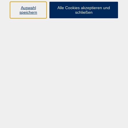
Gymnasien
Auswahl
Alle Cookies akzeptieren und
Uni-Prof für Kunstdidaktik (Paderborn
speichern
schließen
anschließend Salzburg)
seit 2019 in Pension
Schwedisch habe ich vor allem im
Alltag gelernt.
Ich unterrichte Schwedisch seit 2019
an der VHS Erding und seit 2024 an
der VHS Grafing.
INTERESSEN UND
ERFAHRUNGEN
Ich interessiere mich vor allem dafür,
wie Bilder unsere Welt und damit die
Gesellschaft und unser Weltbild
prägen. Ich betreibe
https://www.bilderlernen.at/
.
Übersetze Fachbücher aus
skandinavischen Sprachen.