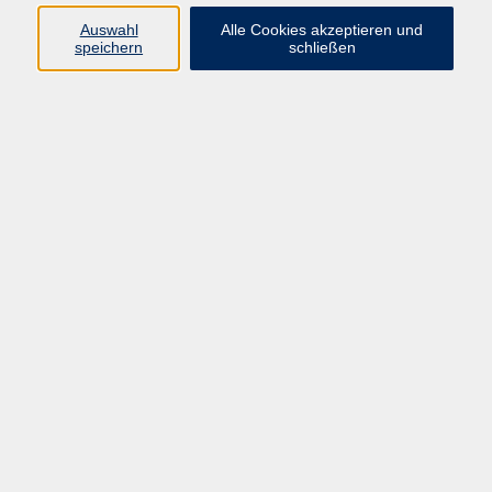
Wanderungen auf
Auswahl
Alle Cookies akzeptieren und
ungewöhnlichen Wegen
speichern
schließen
Tinnitus-Beratung und -
Therapie
Naturwissenschaftliches
Studium, Kristalle und
Duftstoffe; früher Führungskraft
in der Industrie, Buchautor
Was tun bei Tinnitus?
Mo. 19.10.2026 19:00
Online
Was tun bei Tinnitus?