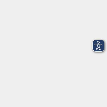
info@vhs-ebersberger-land.de
Tel: 08092 8195-0
Servicezeiten
Grafing
Griesstr. 27, 85567 Grafing
Montag
09:30 - 12:30
Dienstag
09:30 - 12:30
Mittwoch
09:30 - 12:30
Donnerstag
09:30 - 12:30
Ebersberg
Dr.-Wintrich-Str. 3, 85560 Ebersberg
Montag
09:30 - 12:30