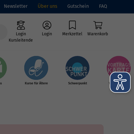
Newsletter
Über uns
Gutschein
FAQ
Login
Login
Merkzettel
Warenkorb
Kursleitende
hs
Kurse für Ältere
Schwerpunkt
Vortragskarte