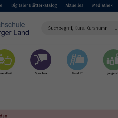
te
Digitaler Blätterkatalog
Aktuelles
Mediathek
esundheit
Sprachen
Beruf, IT
junge v
rden