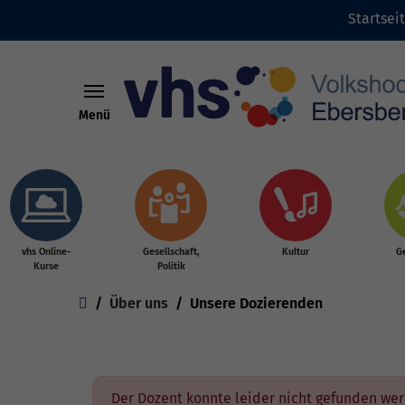
Startsei
Menü
Skip to main content
vhs Online-
Gesellschaft,
Kultur
G
Kurse
Politik
You are here:
Über uns
Unsere Dozierenden
Der Dozent konnte leider nicht gefunden we