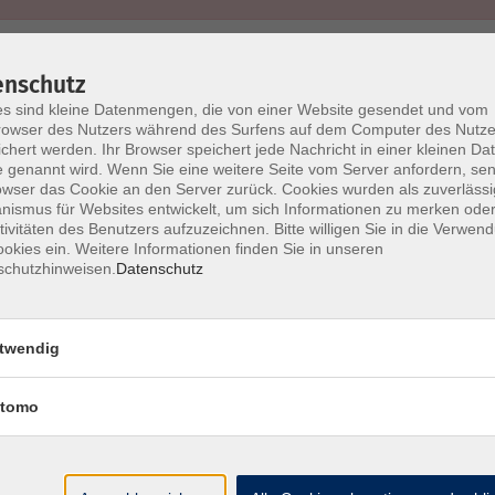
enschutz
s sind kleine Datenmengen, die von einer Website gesendet und vom
owser des Nutzers während des Surfens auf dem Computer des Nutze
chert werden. Ihr Browser speichert jede Nachricht in einer kleinen Dat
Barrierefreiheit
Lage & Routenplan
I
 genannt wird. Wenn Sie eine weitere Seite vom Server anfordern, se
owser das Cookie an den Server zurück. Cookies wurden als zuverlässi
ismus für Websites entwickelt, um sich Informationen zu merken oder
tivitäten des Benutzers aufzuzeichnen. Bitte willigen Sie in die Verwen
okies ein. Weitere Informationen finden Sie in unseren
schutzhinweisen.
Datenschutz
Volkshochschule Ebersberger Land im
Zweckverband Kommunale Bildung
twendig
Griesstr. 27
85567 Grafing
tomo
info@vhs-ebersberger-land.de
Tel: 08092 8195-0