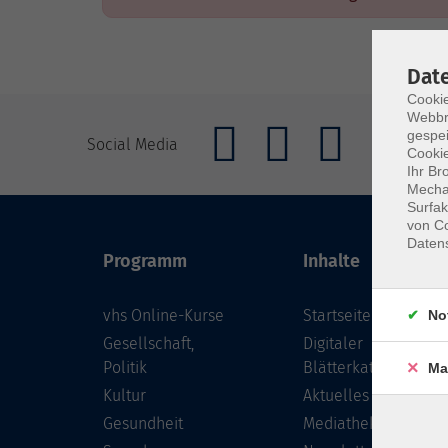
Dat
Cookie
Webbr
gespei
Social Media
Cookie
Ihr Br
Mechan
Surfak
von Co
Daten
Programm
Inhalte
vhs Online-Kurse
Startseite
No
Gesellschaft,
Digitaler
Politik
Blätterkatalog
Ma
Kultur
Aktuelles
Gesundheit
Mediathek