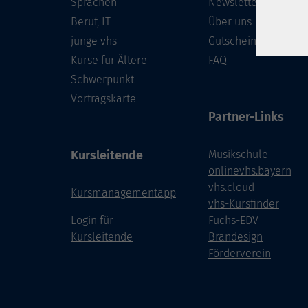
Sprachen
Newsletter
Beruf, IT
Über uns
junge vhs
Gutschein
Kurse für Ältere
FAQ
Schwerpunkt
Vortragskarte
Partner-Links
Kursleitende
Musikschule
onlinevhs.bayern
vhs.cloud
Kursmanagementapp
vhs-Kursfinder
Login für
Fuchs-EDV
Kursleitende
Brandesign
Förderverein