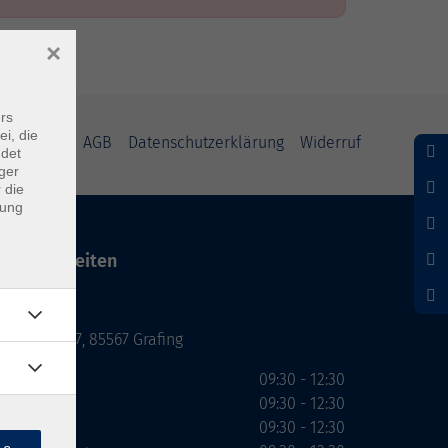
×
rs
ei, die
mpressum
AGB
Datenschutzerklärung
Widerruf
ndet
ger
 die
dung
Servicezeiten
Grafing
Griesstr. 27, 85567 Grafing
Montag
09:30 - 12:30
Dienstag
09:30 - 12:30
Mittwoch
09:30 - 12:30