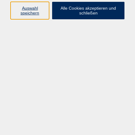
• Tätigkeit in internationalen
Auswahl
Alle Cookies akzeptieren und
Kontexten in Italien und
speichern
schließen
Deutschland, in mehrsprachigen und
deutschsprachigen Klassen, sowohl
an Privatschulen als auch an
öffentlichen Bildungseinrichtungen.
• Zertifizierung als Lehrerin für
Ausländer DITALS II an der
Universität Siena
• Lizenz und Diplom für das
Unterrichten der D.I.LI.T-Methode
am „Dilit International House” in
Rom unter der Leitung von
Christopher Humphries und Claudio
Chiavegato.
Zu meinen Interessen zählen:
Kochen, Natur und Landschaften,