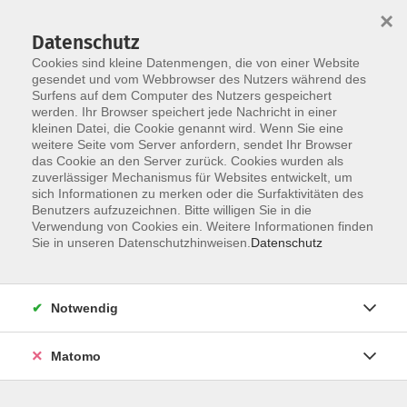
×
Datenschutz
Cookies sind kleine Datenmengen, die von einer Website
gesendet und vom Webbrowser des Nutzers während des
Surfens auf dem Computer des Nutzers gespeichert
Skip to main content
You are here:
werden. Ihr Browser speichert jede Nachricht in einer
Über uns
Unsere Dozierenden
kleinen Datei, die Cookie genannt wird. Wenn Sie eine
weitere Seite vom Server anfordern, sendet Ihr Browser
das Cookie an den Server zurück. Cookies wurden als
Dominici, Isabella
zuverlässiger Mechanismus für Websites entwickelt, um
sich Informationen zu merken oder die Surfaktivitäten des
Benutzers aufzuzeichnen. Bitte willigen Sie in die
Präsenz- und Online-Lehrerin für
Verwendung von Cookies ein. Weitere Informationen finden
Italienisch als Zweitsprache.
Sie in unseren Datenschutzhinweisen.
Datenschutz
• Abschluss in Vergleichender
Literaturwissenschaft Amerikanistik
Notwendig
und Germanistik, an der Universität
Rom „Sapienza“.
Matomo
• Studium am Konservatorium S.
Cecilia in Rom, Fach Klavier.