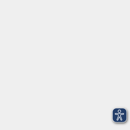
Griesstr. 27
85567 Grafing
info@vhs-ebersberger-land.de
Tel: 08092 8195-0
Servicezeiten
Grafing
Griesstr. 27, 85567 Grafing
Montag
09:30 - 12:30
Dienstag
09:30 - 12:30
Mittwoch
09:30 - 12:30
Donnerstag
09:30 - 12:30