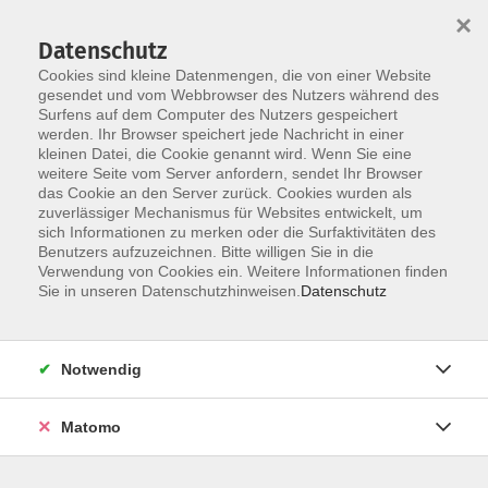
×
Datenschutz
Cookies sind kleine Datenmengen, die von einer Website
gesendet und vom Webbrowser des Nutzers während des
Surfens auf dem Computer des Nutzers gespeichert
Skip to main content
You are here:
werden. Ihr Browser speichert jede Nachricht in einer
Über uns
Unsere Dozierenden
kleinen Datei, die Cookie genannt wird. Wenn Sie eine
weitere Seite vom Server anfordern, sendet Ihr Browser
das Cookie an den Server zurück. Cookies wurden als
Schildhauer, Peter
zuverlässiger Mechanismus für Websites entwickelt, um
sich Informationen zu merken oder die Surfaktivitäten des
Benutzers aufzuzeichnen. Bitte willigen Sie in die
Kursleiter Holzbearbeitung,
Verwendung von Cookies ein. Weitere Informationen finden
Schnitzen
Sie in unseren Datenschutzhinweisen.
Datenschutz
INTERESSEN UND ERFAHRUNGEN
schnitzt und arbeitet seit über
Notwendig
50 Jahren mit Holz, dabei
entstehen u. a. Tiere,
Matomo
Handschmeichler,
Werkzeuggriffe und andere