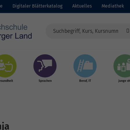
te
Digitaler Blätterkatalog
Aktuelles
Mediathek
esundheit
Sprachen
Beruf, IT
junge v
nja