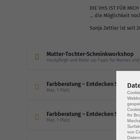
DIE VHS IST FÜR MICH .
... die Möglichkeit no
Sonja Zettler ist seit
Mutter-Tochter-Schminkworkshop
Hautpflege und Make-up-Tipps für Mamas und 
Farbberatung – Entdecken Sie Ihre F
Dat
Max. 1 Platz
Cookie
Webbr
gespei
Cookie
Farbberatung – Entdecken Sie Ihre F
Ihr Br
Max. 1 Platz
Mechan
Surfak
von Co
Daten