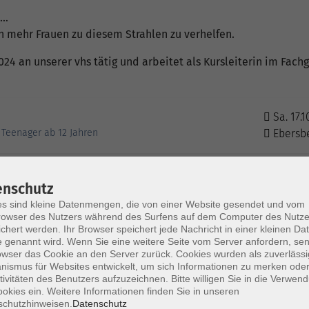
..
ch mehr Frauen zu diesem Strahlen zu verhelfen.
 2024 an unserer vhs tätig und arbeitet als Kursleiterin im Fac
Sa. 17.1
Teenager ab 12 Jahren
Ebersb
Sa. 24.1
arben!
enschutz
Grafing
s sind kleine Datenmengen, die von einer Website gesendet und vom
owser des Nutzers während des Surfens auf dem Computer des Nutze
chert werden. Ihr Browser speichert jede Nachricht in einer kleinen Dat
 genannt wird. Wenn Sie eine weitere Seite vom Server anfordern, se
Sa. 24.1
arben!
owser das Cookie an den Server zurück. Cookies wurden als zuverlässi
Grafing
ismus für Websites entwickelt, um sich Informationen zu merken oder
tivitäten des Benutzers aufzuzeichnen. Bitte willigen Sie in die Verwen
okies ein. Weitere Informationen finden Sie in unseren
schutzhinweisen.
Datenschutz