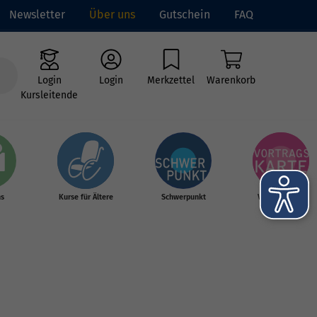
Newsletter
Über uns
Gutschein
FAQ
Login
Login
Merkzettel
Warenkorb
Kursleitende
hs
Kurse für Ältere
Schwerpunkt
Vortragskarte