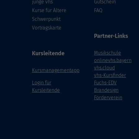
junge vhs
Gutschein
Kurse für Ältere
FAQ
Schwerpunkt
Vortragskarte
Partner-Links
Kursleitende
Musikschule
onlinevhs.bayern
vhs.cloud
Kursmanagementapp
vhs-Kursfinder
Login für
Fuchs-EDV
Kursleitende
Brandesign
Förderverein