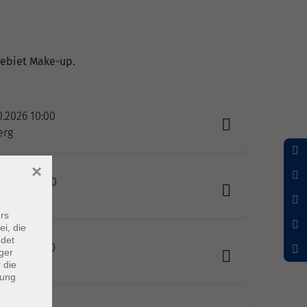
hgebiet Make-up.
0.2026 10:00
erg
×
0.2026 10:00
rs
ei, die
ndet
0.2026 11:00
ger
 die
dung