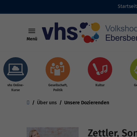
Startsei
Menü
Skip to main content
vhs Online-
Gesellschaft,
Kultur
G
Kurse
Politik
You are here:
Über uns
Unsere Dozierenden
Zettler, So