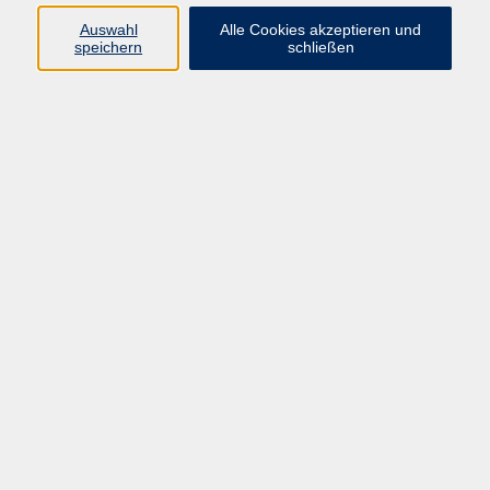
zurück zur Übersicht
Auswahl
Alle Cookies akzeptieren und
speichern
schließen
Barrierefreiheit
Lage & Routenplan
Impressum
AGB
Datenschutzerklärung
Widerruf
Programm
vhs Online-Kurse
Gesellschaft, Politik
Kultur
Gesundheit