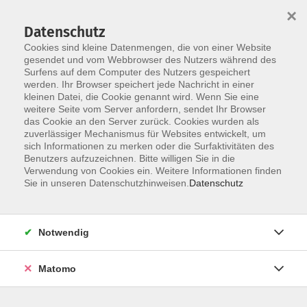
×
Datenschutz
Cookies sind kleine Datenmengen, die von einer Website
gesendet und vom Webbrowser des Nutzers während des
Surfens auf dem Computer des Nutzers gespeichert
Skip to main content
You are here:
werden. Ihr Browser speichert jede Nachricht in einer
Über uns
Unsere Dozierenden
kleinen Datei, die Cookie genannt wird. Wenn Sie eine
weitere Seite vom Server anfordern, sendet Ihr Browser
das Cookie an den Server zurück. Cookies wurden als
Barthelmes, Uwe
zuverlässiger Mechanismus für Websites entwickelt, um
sich Informationen zu merken oder die Surfaktivitäten des
Benutzers aufzuzeichnen. Bitte willigen Sie in die
Verwendung von Cookies ein. Weitere Informationen finden
Sie in unseren Datenschutzhinweisen.
Datenschutz
Literatur am Vormittag – Grafing
Fr. 09.10.2026 09:30
Grafing
Notwendig
Matomo