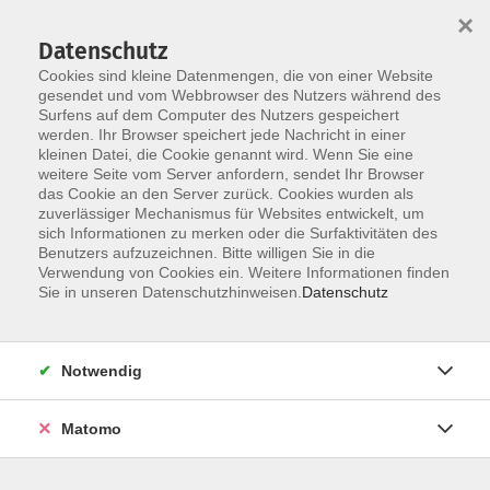
×
Datenschutz
Cookies sind kleine Datenmengen, die von einer Website
gesendet und vom Webbrowser des Nutzers während des
Surfens auf dem Computer des Nutzers gespeichert
Skip to main content
You are here:
werden. Ihr Browser speichert jede Nachricht in einer
Über uns
Unsere Dozierenden
kleinen Datei, die Cookie genannt wird. Wenn Sie eine
weitere Seite vom Server anfordern, sendet Ihr Browser
das Cookie an den Server zurück. Cookies wurden als
Lack, Nicholas
zuverlässiger Mechanismus für Websites entwickelt, um
sich Informationen zu merken oder die Surfaktivitäten des
Benutzers aufzuzeichnen. Bitte willigen Sie in die
Kursleiter English C1 / C2 Book Club
Verwendung von Cookies ein. Weitere Informationen finden
Sie in unseren Datenschutzhinweisen.
Datenschutz
AUSBILDUNG / BERUF /
QUALIFIKATION
• Psychologie, Statistik
Notwendig
• Qualitätssicherung ärztlicher
Versorgung
Matomo
• Mutter/Kind Gesundheit in Afrika
INTERESSEN UND ERFAHRUNGEN