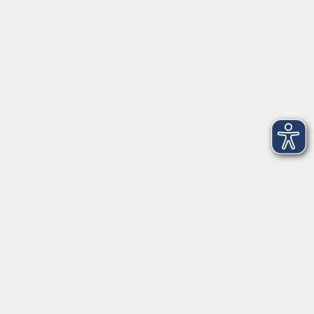
info@vhs-ebersberger-land.de
Tel: 08092 8195-0
Servicezeiten
Grafing
Griesstr. 27, 85567 Grafing
Montag
09:30 - 12:30
Dienstag
09:30 - 12:30
Mittwoch
09:30 - 12:30
Donnerstag
09:30 - 12:30
Ebersberg
Dr.-Wintrich-Str. 3, 85560 Ebersberg
Montag
09:30 - 12:30