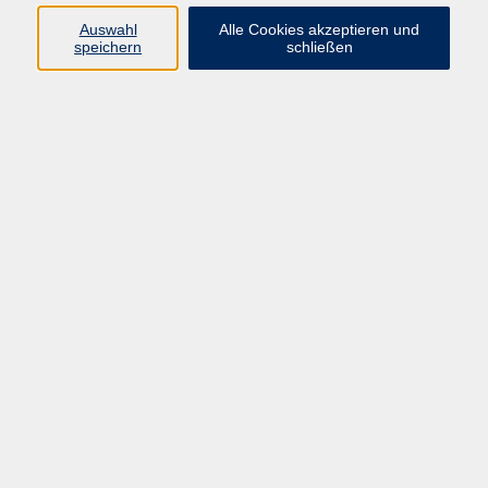
• Leidenschaft für Literatur - seit 4
Auswahl
Alle Cookies akzeptieren und
Jahren auch Französisch
speichern
schließen
• Privater Englischer Buchklub
• LMU Gaststudium Anglistik
• FH und Ärztekammer Dozent für
Qualitätsmanagement
• Volleyball Übungsleiter für
Jugendliche
DAS MÖCHTE ICH IHNEN NOCH ÜBER
MICH MITTEILEN ...
Ich bin zweisprachig aufgewachsen
mit früher Kindheit in England,
Grund- und Sekundarschulbildung in
Deutschland, Hochschul- und
Aufbaustudium in London und
Sheffield und beruflichem
Hintergrund in der
Erwachsenenbildung. Meine