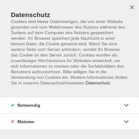
×
Datenschutz
Cookies sind kleine Datenmengen, die von einer Website
gesendet und vom Webbrowser des Nutzers während des
Surfens auf dem Computer des Nutzers gespeichert
Skip to main content
You are here:
werden. Ihr Browser speichert jede Nachricht in einer
Über uns
Unsere Dozierenden
kleinen Datei, die Cookie genannt wird. Wenn Sie eine
weitere Seite vom Server anfordern, sendet Ihr Browser
das Cookie an den Server zurück. Cookies wurden als
Spiel, Miriam
zuverlässiger Mechanismus für Websites entwickelt, um
sich Informationen zu merken oder die Surfaktivitäten des
Benutzers aufzuzeichnen. Bitte willigen Sie in die
Verwendung von Cookies ein. Weitere Informationen finden
Sie in unseren Datenschutzhinweisen.
Datenschutz
Spring! Und entdecke neue Welten
Mo. 03.08.2026 09:00
Ebersberg
Notwendig
Matomo