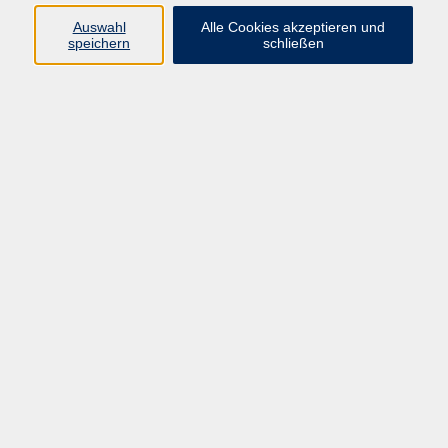
zurück zur Übersicht
Auswahl
Alle Cookies akzeptieren und
speichern
schließen
Barrierefreiheit
Lage & Routenplan
Impressum
AGB
Datenschutzerklärung
Widerruf
Programm
vhs Online-Kurse
Gesellschaft, Politik
Kultur
Gesundheit