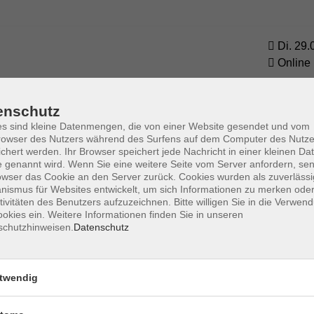
Di. 29.
Online
enschutz
s sind kleine Datenmengen, die von einer Website gesendet und vom
owser des Nutzers während des Surfens auf dem Computer des Nutze
chert werden. Ihr Browser speichert jede Nachricht in einer kleinen Dat
 genannt wird. Wenn Sie eine weitere Seite vom Server anfordern, se
owser das Cookie an den Server zurück. Cookies wurden als zuverlässi
ismus für Websites entwickelt, um sich Informationen zu merken oder
tivitäten des Benutzers aufzuzeichnen. Bitte willigen Sie in die Verwen
Barrierefreiheit
Lage & Routenplan
I
okies ein. Weitere Informationen finden Sie in unseren
schutzhinweisen.
Datenschutz
twendig
Volkshochschule Ebersberger Land im
Zweckverband Kommunale Bildung