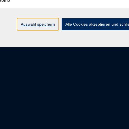
tomo
Griesstr. 27
85567 Grafing
Auswahl speichern
Alle Cookies akzeptieren und schl
info@vhs-ebersberger-land.de
Tel: 08092 8195-0