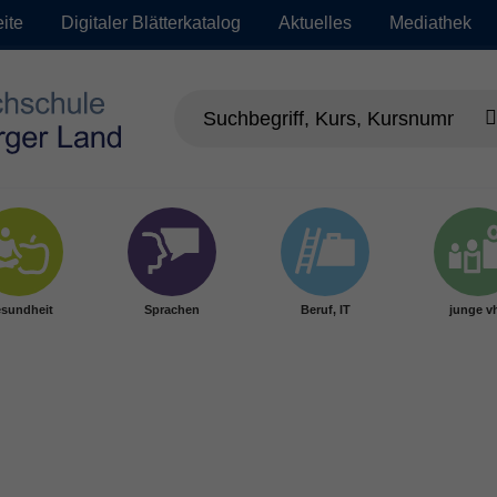
eite
Digitaler Blätterkatalog
Aktuelles
Mediathek
sundheit
Sprachen
Beruf, IT
junge v