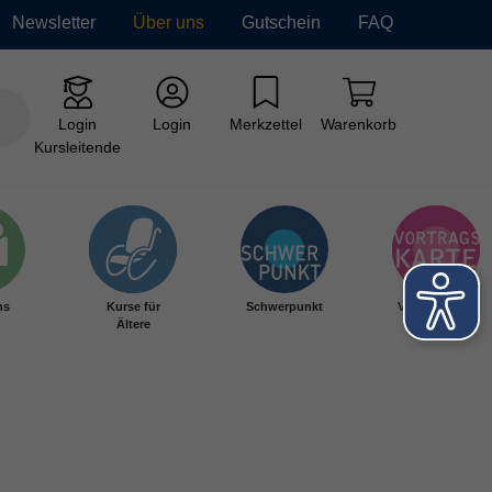
Newsletter
Über uns
Gutschein
FAQ
Login
Login
Merkzettel
Warenkorb
Kursleitende
hs
Kurse für
Schwerpunkt
Vortragskarte
Ältere