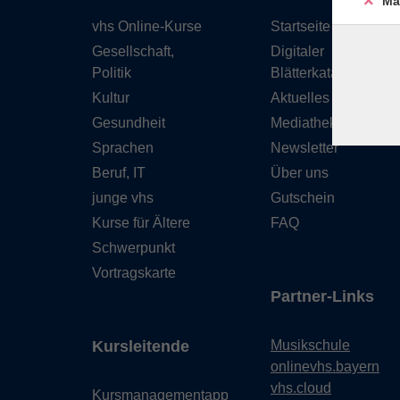
Ma
vhs Online-Kurse
Startseite
Gesellschaft,
Digitaler
Politik
Blätterkatalog
Kultur
Aktuelles
Gesundheit
Mediathek
Sprachen
Newsletter
Beruf, IT
Über uns
junge vhs
Gutschein
Kurse für Ältere
FAQ
Schwerpunkt
Vortragskarte
Partner-Links
Kursleitende
Musikschule
onlinevhs.bayern
vhs.cloud
Kursmanagementapp